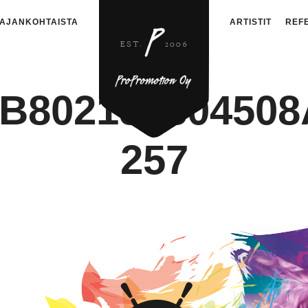
AJANKOHTAISTA
ARTISTIT
REF
B80215780450
257