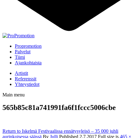
Propromotion
Palvelut
Tiimi
Ajankohtaista
Artistit
Referenssit
Yhteystiedot
Main menu
565b85c81a741991fa6f1fccc5006cbe
Return to Iskelmä Festivaalissa ennätysyleisö – 35 000 juhli
aurinkoisessa säässä
By
Julli
Published
2.7.2017
Full size is
465 ×