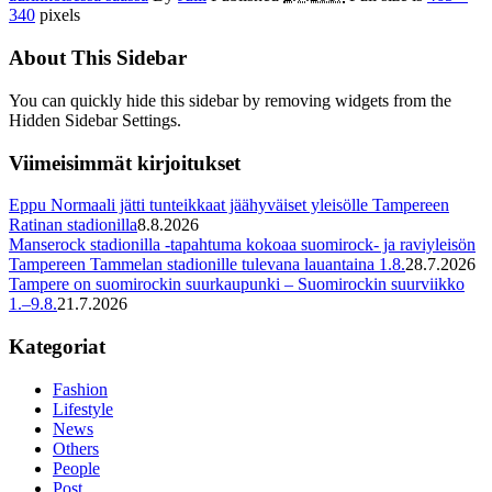
340
pixels
About This Sidebar
You can quickly hide this sidebar by removing widgets from the
Hidden Sidebar Settings.
Viimeisimmät kirjoitukset
Eppu Normaali jätti tunteikkaat jäähyväiset yleisölle Tampereen
Ratinan stadionilla
8.8.2026
Manserock stadionilla -tapahtuma kokoaa suomirock- ja raviyleisön
Tampereen Tammelan stadionille tulevana lauantaina 1.8.
28.7.2026
Tampere on suomirockin suurkaupunki – Suomirockin suurviikko
1.–9.8.
21.7.2026
Kategoriat
Fashion
Lifestyle
News
Others
People
Post