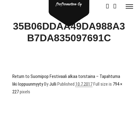
35B06DDAA49DA988A3
B7DA835097691C
Return to Suomipop Festivaali alkaa torstaina – Tapahtuma
liki loppuunmyyty
By
Julli
Published
10.7.2017
Full size is
794 ×
227
pixels