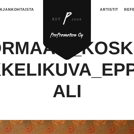
AJANKOHTAISTA
ARTISTIT
REF
ORMAALI_KOSK
KKELIKUVA_E
ALI