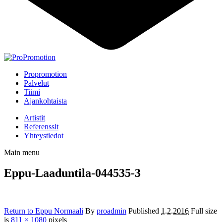
Propromotion
Palvelut
Tiimi
Ajankohtaista
Artistit
Referenssit
Yhteystiedot
Main menu
Eppu-Laaduntila-044535-3
Return to Eppu Normaali
By
proadmin
Published
1.2.2016
Full size
is
811 × 1080
pixels