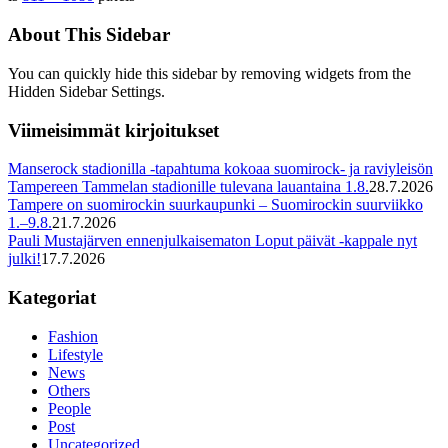
About This Sidebar
You can quickly hide this sidebar by removing widgets from the
Hidden Sidebar Settings.
Viimeisimmät kirjoitukset
Manserock stadionilla -tapahtuma kokoaa suomirock- ja raviyleisön
Tampereen Tammelan stadionille tulevana lauantaina 1.8.
28.7.2026
Tampere on suomirockin suurkaupunki – Suomirockin suurviikko
1.–9.8.
21.7.2026
Pauli Mustajärven ennenjulkaisematon Loput päivät -kappale nyt
julki!
17.7.2026
Kategoriat
Fashion
Lifestyle
News
Others
People
Post
Uncategorized