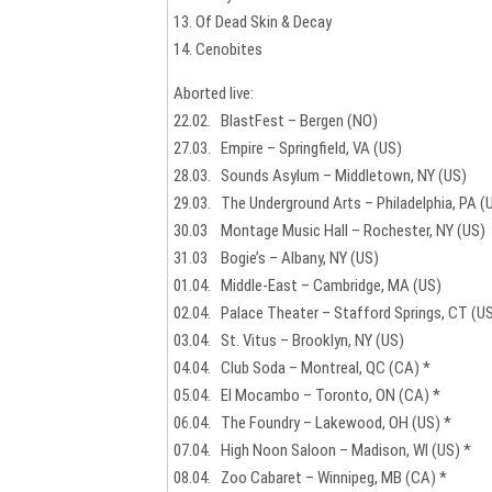
13. Of Dead Skin & Decay
14. Cenobites
Aborted live:
22.02. BlastFest – Bergen (NO)
27.03. Empire – Springfield, VA (US)
28.03. Sounds Asylum – Middletown, NY (US)
29.03. The Underground Arts – Philadelphia, PA (
30.03 Montage Music Hall – Rochester, NY (US)
31.03 Bogie’s – Albany, NY (US)
01.04. Middle-East – Cambridge, MA (US)
02.04. Palace Theater – Stafford Springs, CT (U
03.04. St. Vitus – Brooklyn, NY (US)
04.04. Club Soda – Montreal, QC (CA) *
05.04. El Mocambo – Toronto, ON (CA) *
06.04. The Foundry – Lakewood, OH (US) *
07.04. High Noon Saloon – Madison, WI (US) *
08.04. Zoo Cabaret – Winnipeg, MB (CA) *