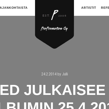
AJANKOHTAISTA
ARTISTIT
REF
24.2.2014
by
Julli
ED JULKAISEE
LBUMIN 25.4.20