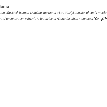
lbumia:
sen. Meillä oli hieman yli kolme kuukautta aikaa äänityksen aloituksesta master
esto’ on mielestäni vahvinta ja brutaaleinta Abortedia tähän mennessä.”
CompTIA