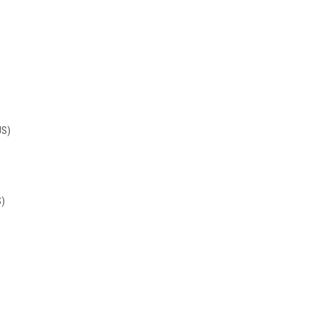
US)
S)