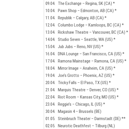
09.04. The Exchange – Regina, SK (CA) *
10.04. Pawn Shop – Edmonton, AB (CA) *
11.04. Republik – Calgary, AB (CA) *
12.04. Columbo Lodge – Kamloops, BC (CA) *
13.04. Rickshaw Theatre – Vancouver, BC (CA) *
14.04. Studio Seven – Seattle, WA (US) *
15.04. Jub Jubs – Reno, NV (US) *
16.04. DNA Lounge – San Francisco, CA (US) *
17.04. Ramona Mainstage – Ramona, CA (US) *
18.04. Mirror Image – Anaheim, CA (US) *
19.04. Joe’s Grotto – Phoenix, AZ (US) *
20.04. Tricky Falls – El Paso, TX (US) *
21.04. Marquis Theatre – Denver, CO (US) *
22.04. Riot Room – Kansas City, MO (US) *
23.04. Reggie’s – Chicago, IL (US) *
30.04. Magasin 4 – Brussels (BE)
01.05. Steinbruch Theater – Darmstadt (DE) **
02.05. Neurotic Deathfest – Tilburg (NL)