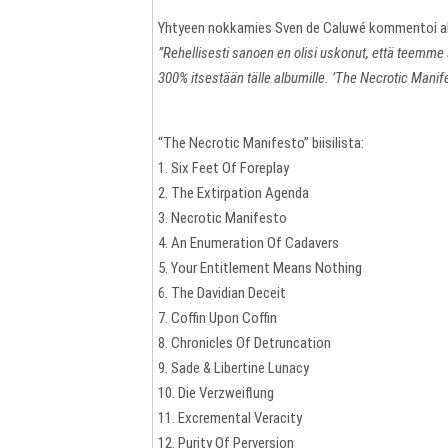
Yhtyeen nokkamies Sven de Caluwé kommentoi a
”Rehellisesti sanoen en olisi uskonut, että teemme 
300% itsestään tälle albumille. ’The Necrotic Manif
“The Necrotic Manifesto” biisilista:
1. Six Feet Of Foreplay
2. The Extirpation Agenda
3. Necrotic Manifesto
4. An Enumeration Of Cadavers
5. Your Entitlement Means Nothing
6. The Davidian Deceit
7. Coffin Upon Coffin
8. Chronicles Of Detruncation
9. Sade & Libertine Lunacy
10. Die Verzweiflung
11. Excremental Veracity
12. Purity Of Perversion