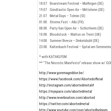
18.07. Boarstream Festival – Mulfingen (DE)
19.07. Grindtastic Open Air – Mittelsinn (DE)
21.07. Metal Days – Tolmin (SI)
01.08. Xtreme Fest – Albi (FR)
08.08. Party San Open Air – Schlotheim (DE)
10.08. Bloodstock – Walton on Trent (UK)
14.08. Summer Breeze – Dinkelsbühl (DE)
23.08. Kaltenbach Festival – Spital am Semmerin
* with KATAKLYSM
** “The Necrotic Manifesto” release show w/ G
http://www.goremageddon.be/
https://www.facebook.com/Abortedofficial
http://instagram.com/abortedmetal#
https://myspace.com/abortedmetal
http://www.reverbnation.com/aborted
https://twitter.com/abortedmetal
http://www.youtube.com/user/abortedbelgium