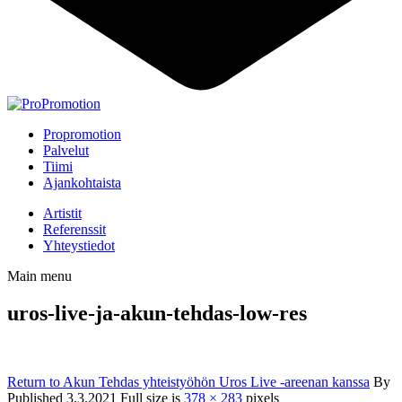
Propromotion
Palvelut
Tiimi
Ajankohtaista
Artistit
Referenssit
Yhteystiedot
Main menu
uros-live-ja-akun-tehdas-low-res
Return to Akun Tehdas yhteistyöhön Uros Live -areenan kanssa
By
Published
3.3.2021
Full size is
378 × 283
pixels