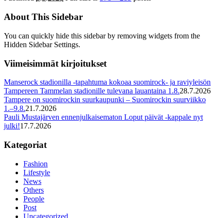
About This Sidebar
You can quickly hide this sidebar by removing widgets from the
Hidden Sidebar Settings.
Viimeisimmät kirjoitukset
Manserock stadionilla -tapahtuma kokoaa suomirock- ja raviyleisön
Tampereen Tammelan stadionille tulevana lauantaina 1.8.
28.7.2026
Tampere on suomirockin suurkaupunki – Suomirockin suurviikko
1.–9.8.
21.7.2026
Pauli Mustajärven ennenjulkaisematon Loput päivät -kappale nyt
julki!
17.7.2026
Kategoriat
Fashion
Lifestyle
News
Others
People
Post
Uncategorized