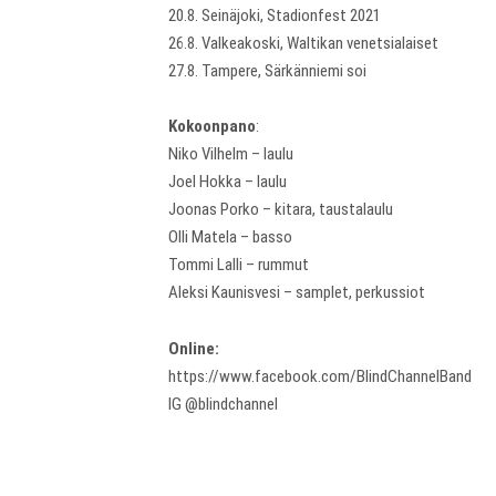
20.8. Seinäjoki, Stadionfest 2021
26.8. Valkeakoski, Waltikan venetsialaiset
27.8. Tampere, Särkänniemi soi
Kokoonpano
:
Niko Vilhelm – laulu
Joel Hokka – laulu
Joonas Porko – kitara, taustalaulu
Olli Matela – basso
Tommi Lalli – rummut
Aleksi Kaunisvesi – samplet, perkussiot
Online:
https://www.facebook.com/BlindChannelBand
IG @blindchannel