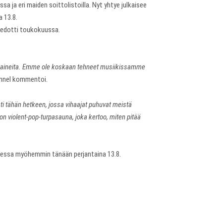
a ja eri maiden soittolistoilla. Nyt yhtye julkaisee
 13.8.
tiedotti toukokuussa.
än paineita. Emme ole koskaan tehneet musiikissamme
annel kommentoi.
sti tähän hetkeen, jossa vihaajat puhuvat meistä
n violent-pop-turpasauna, joka kertoo, miten pitää
ubessa myöhemmin tänään perjantaina 13.8.