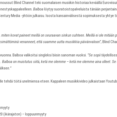
oussut Blind Channel teki suomalaisen musiikin historiaa keväällä Euroviisuiss
enestyskappaleelleen.
Balboa
löytyy suoratoistopalveluista tänään perjantaina
entury Media -yhtiön julkaisu. Isosta kansainvälisestä sopimuksesta yhtye 
i, miten kovat paineet meillä on seuraavan sinkun suhteen. Meillä ei ole mitä
imättöminä venanneet, että saamme uutta musiikkia päivänvaloon”
, Blind Ch
 vuonna. Balboa valikoitui singleksi biisin sanoman vuoksi.
”Se sopii täydellise
a. Balboa on muistutus siitä, ketä me olemme – ketä me olemme aina olleet. Se o
älkeen.”
lle tehdä töitä unelmiensa eteen. Kappaleen musiikkivideo julkaistaan Yout
unmyyty
a 20 (ikärajaton) – loppuunmyyty