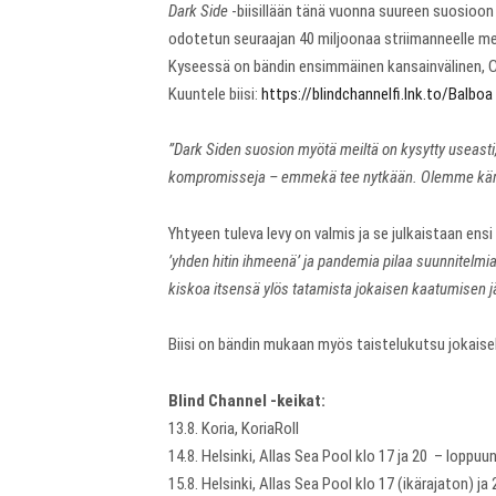
Dark Side
-biisillään tänä vuonna suureen suosioon n
odotetun seuraajan 40 miljoonaa striimanneelle m
Kyseessä on bändin ensimmäinen kansainvälinen, C
Kuuntele biisi:
https://blindchannelfi.lnk.to/Balboa
”Dark Siden suosion myötä meiltä on kysytty useast
kompromisseja – emmekä tee nytkään. Olemme kärs
Yhtyeen tuleva levy on valmis ja se julkaistaan ensi
’yhden hitin ihmeenä’ ja pandemia pilaa suunnitelmi
kiskoa itsensä ylös tatamista jokaisen kaatumisen j
Biisi on bändin mukaan myös taistelukutsu jokaise
Blind Channel -keikat:
13.8. Koria, KoriaRoll
14.8. Helsinki, Allas Sea Pool klo 17 ja 20 – loppu
15.8. Helsinki, Allas Sea Pool klo 17 (ikärajaton) j