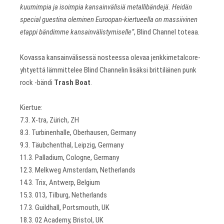
kuumimpia ja isoimpia kansainvälisiä metallibändejä. Heidän
special guestina oleminen Euroopan-kiertueella on massiivinen
etappi bändimme kansainvälistymiselle”
, Blind Channel toteaa.
Kovassa kansainvälisessä nosteessa olevaa jenkkimetalcore-
yhtyettä lämmittelee Blind Channelin lisäksi brittiläinen punk
rock -bändi
Trash Boat
.
Kiertue:
7.3. X-tra, Zürich, ZH
8.3. Turbinenhalle, Oberhausen, Germany
9.3. Täubchenthal, Leipzig, Germany
11.3. Palladium, Cologne, Germany
12.3. Melkweg Amsterdam, Netherlands
14.3. Trix, Antwerp, Belgium
15.3. 013, Tilburg, Netherlands
17.3. Guildhall, Portsmouth, UK
18.3. 02 Academy, Bristol, UK