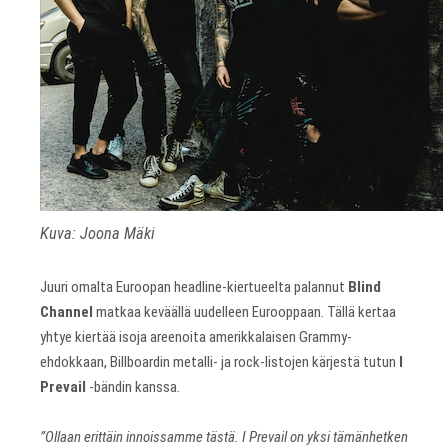
Kuva: Joona Mäki
Juuri omalta Euroopan headline-kiertueelta palannut
Blind
Channel
matkaa keväällä uudelleen Eurooppaan. Tällä kertaa
yhtye kiertää isoja areenoita amerikkalaisen Grammy-
ehdokkaan, Billboardin metalli- ja rock-listojen kärjestä tutun
I
Prevail
-bändin kanssa.
”Ollaan erittäin innoissamme tästä. I Prevail on yksi tämänhetken