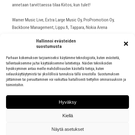
annetaan tarvittaessa tilaa Kiitos, kun tulet!
Warner Music Live, Extra Large Music Oy, ProPromotion Oy,
Backbone Management, Lippu.fi, Tappara, Nokia Arena
Hallinnoi evästeiden
suostumusta
PREVIOUS ARTICLE
Parhaan kokemuksen tarjoamiseksi käytämme teknologioita, kuten evästeitä,
tallentaaksemme ja/tai käyttääksemme laitetietoja. Näiden tekniikoiden
EPPU NORMAALI -YHTYEEN JÄSENIÄ MUKANA
hyväksyminen antaa meille mahdollisuuden käsitellä tietoja, kuten
UUDELLA JOULUBIISILLÄ - PUKIN POJAT JA
selauskäyttäytymistä tai yksilöllisiä tunnuksia tällä sivustolla. Suostumuksen
MUORI: RAITIS PUKKI JULKAISTAAN 1.12.
jättäminen tai peruuttaminen voi vaikuttaa haitallisesti tiettyihin ominaisuuksiin ja
toimintoihin.
NEXT ARTICLE
BLIND CHANNEL JULKAISEE DIE ANOTHER DAY
Hyväksy
-BIISIN – VIERAILIJANA SUOSITTU BRITTIARTISTI
RØRY
Kiellä
Näytä asetukset