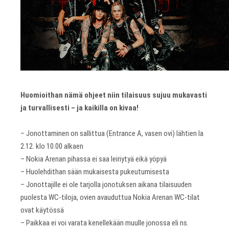
Huomioithan nämä ohjeet niin tilaisuus sujuu mukavasti
ja turvallisesti – ja kaikilla on kivaa!
– Jonottaminen on sallittua (Entrance A, vasen ovi) lähtien la
2.12. klo 10.00 alkaen
– Nokia Arenan pihassa ei saa leiriytyä eikä yöpyä
– Huolehdithan sään mukaisesta pukeutumisesta
– Jonottajille ei ole tarjolla jonotuksen aikana tilaisuuden
puolesta WC-tiloja, ovien avauduttua Nokia Arenan WC-tilat
ovat käytössä
– Paikkaa ei voi varata kenellekään muulle jonossa eli ns.