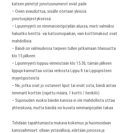
käteen piirretyt jonotusnumerot eivät päde
– Ovien avauduttua, sisälle otetaan yleisöä
jonotusjärjestyksessä
– Lipunmyynti on nimmarointipöydän alussa, mieti valmiiksi
haluatko kenttä- vai katsomopaikan, vain korttimaksut ovat
mahdollisia
– Bändi on valmiudessa tarpeen tullen jatkamaan tilaisuutta
klo 15 jälkeen
– Lipunmyynti loppuu viimeistään klo 15.30, tämän jälkeen
lippuja kannattaa ostaa verkosta Lippu.fi tai Lippupisteen
myyntipisteistä
– Ne, jotka ovat jo ostaneet liput tai eivät osta, bändi antaa
nimmarit korttiin (rajattu määrä, 1 kortti / henkilö)
– Sujuvuuden vuoksi bändin kanssa ei ole mahdollista ottaa
yhteiskuvia, mutta bändiä voi kuvata nimmaripöydän takaa
Tehdään tapahtumasta mukava kokemus ja huomioidaan
kanssaihmiset: ollaan ystävällisiä, edetään jonossa ja