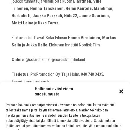
joukko tunnettuja vierailijoita kuten
Elastinen, Ville
Tiihonen, Henna Tanskanen, Helmi Kantola, Mandimai,
Herbalisti, Jaakko Parkkali, Niilo22, Janne Saarinen,
Matti Leino
ja
Iikka Forss
.
Elokuvan tuottavat Solar Filmsin
Hanna Virolainen, Markus
Selin
ja
Jukka Helle
. Elokuvan levittää Nordisk Film.
Online
: @solarchannel @nordiskfilmfinland
Tiedotus
: ProPromotion Oy, Taija Holm, 040 748 3435,
taija@propromotion.fi
Hallinnoi evästeiden
suostumusta
Parhaan kokemuksen tarjoamiseksi käytämme teknologioita, kuten evästeitä,
PREVIOUS ARTICLE
tallentaaksemme ja/tai käyttääksemme laitetietoja. Näiden tekniikoiden
hyväksyminen antaa meille mahdollisuuden käsitellä tietoja, kuten
JUSSI69:N PERUSTAMA ROCK-BAARI THE RIFF
selauskäyttäytymistä tai yksilöllisiä tunnuksia tällä sivustolla. Suostumuksen
TÄYTTÄÄ 10 VUOTTA
jättäminen tai peruuttaminen voi vaikuttaa haitallisesti tiettyihin ominaisuuksiin ja