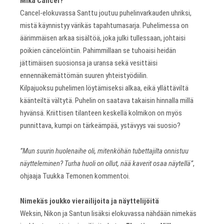
Mikä Cancel?
Cancel-elokuvassa Santtu joutuu puhelinvarkauden uhriksi,
mistä käynnistyy värikäs tapahtumasarja. Puhelimessa on
äärimmäisen arkaa sisältöä, joka julki tullessaan, johtaisi
poikien cäncelöintiin. Pahimmillaan se tuhoaisi heidän
jättimäisen suosionsa ja uransa sekä vesittäisi
ennennäkemättömän suuren yhteistyödiilin.
Kilpajuoksu puhelimen löytämiseksi alkaa, eikä yllättäviltä
käänteiltä vältytä. Puhelin on saatava takaisin hinnalla millä
hyvänsä. Kriittisen tilanteen keskellä kolmikon on myös
punnittava, kumpi on tärkeämpää, ystävyys vai suosio?
”Mun suurin huolenaihe oli, mitenköhän tubettajilta onnistuu
näytteleminen? Turha huoli on ollut, nää kaverit osaa näytellä”
,
ohjaaja Tuukka Temonen kommentoi.
Nimekäs joukko vierailijoita ja näyttelijöitä
Weksin, Nikon ja Santun lisäksi elokuvassa nähdään nimekäs