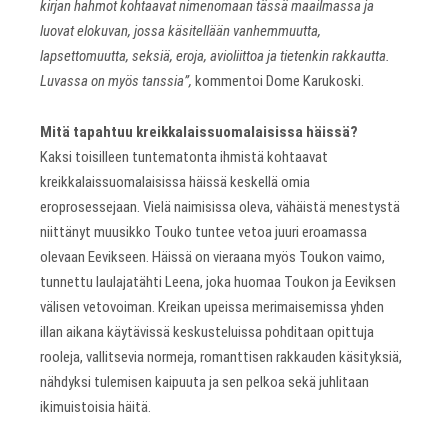
kirjan hahmot kohtaavat nimenomaan tässä maailmassa ja
luovat elokuvan, jossa käsitellään vanhemmuutta,
lapsettomuutta, seksiä, eroja, avioliittoa ja tietenkin rakkautta.
Luvassa on myös tanssia”,
kommentoi Dome Karukoski.
Mitä tapahtuu kreikkalaissuomalaisissa häissä?
Kaksi toisilleen tuntematonta ihmistä kohtaavat
kreikkalaissuomalaisissa häissä keskellä omia
eroprosessejaan. Vielä naimisissa oleva, vähäistä menestystä
niittänyt muusikko Touko tuntee vetoa juuri eroamassa
olevaan Eevikseen. Häissä on vieraana myös Toukon vaimo,
tunnettu laulajatähti Leena, joka huomaa Toukon ja Eeviksen
välisen vetovoiman. Kreikan upeissa merimaisemissa yhden
illan aikana käytävissä keskusteluissa pohditaan opittuja
rooleja, vallitsevia normeja, romanttisen rakkauden käsityksiä,
nähdyksi tulemisen kaipuuta ja sen pelkoa sekä juhlitaan
ikimuistoisia häitä.