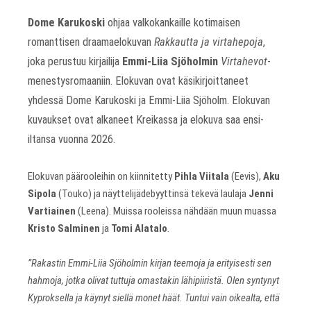
Dome Karukoski
ohjaa valkokankaille kotimaisen
romanttisen draamaelokuvan
Rakkautta ja virtahepoja
,
joka perustuu kirjailija
Emmi-Liia Sjöholmin
Virtahevot
-
menestysromaaniin. Elokuvan ovat käsikirjoittaneet
yhdessä Dome Karukoski ja Emmi-Liia Sjöholm. Elokuvan
kuvaukset ovat alkaneet Kreikassa ja elokuva saa ensi-
iltansa vuonna 2026.
Elokuvan päärooleihin on kiinnitetty
Pihla Viitala
(Eevis),
Aku
Sipola
(Touko) ja näyttelijädebyyttinsä tekevä laulaja
Jenni
Vartiainen
(Leena). Muissa rooleissa nähdään muun muassa
Kristo Salminen
ja
Tomi Alatalo
.
”Rakastin Emmi-Liia Sjöholmin kirjan teemoja ja erityisesti sen
hahmoja, jotka olivat tuttuja omastakin lähipiiristä. Olen syntynyt
Kyproksella ja käynyt siellä monet häät. Tuntui vain oikealta, että