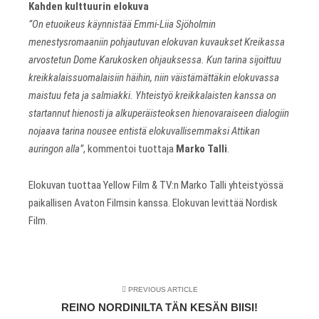
Kahden kulttuurin elokuva
”On etuoikeus käynnistää Emmi-Liia Sjöholmin
menestysromaaniin pohjautuvan elokuvan kuvaukset Kreikassa
arvostetun Dome Karukosken ohjauksessa. Kun tarina sijoittuu
kreikkalaissuomalaisiin häihin, niin väistämättäkin elokuvassa
maistuu feta ja salmiakki. Yhteistyö kreikkalaisten kanssa on
startannut hienosti ja alkuperäisteoksen hienovaraiseen dialogiin
nojaava tarina nousee entistä elokuvallisemmaksi Attikan
auringon alla”
, kommentoi tuottaja
Marko Talli
.
Elokuvan tuottaa Yellow Film & TV:n Marko Talli yhteistyössä
paikallisen Avaton Filmsin kanssa. Elokuvan levittää Nordisk
Film.
PREVIOUS ARTICLE
REINO NORDINILTA TÄN KESÄN BIISI!