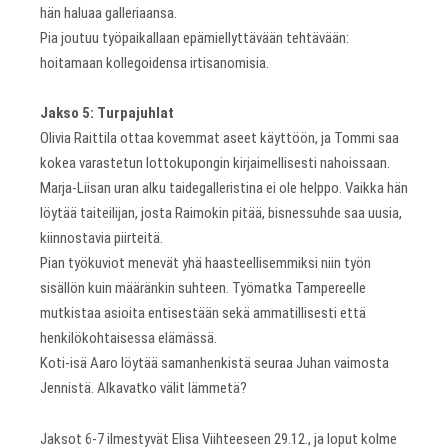
hän haluaa galleriaansa.
Pia joutuu työpaikallaan epämiellyttävään tehtävään:
hoitamaan kollegoidensa irtisanomisia.
Jakso 5: Turpajuhlat
Olivia Raittila ottaa kovemmat aseet käyttöön, ja Tommi saa
kokea varastetun lottokupongin kirjaimellisesti nahoissaan.
Marja-Liisan uran alku taidegalleristina ei ole helppo. Vaikka hän
löytää taiteilijan, josta Raimokin pitää, bisnessuhde saa uusia,
kiinnostavia piirteitä.
Pian työkuviot menevät yhä haasteellisemmiksi niin työn
sisällön kuin määränkin suhteen. Työmatka Tampereelle
mutkistaa asioita entisestään sekä ammatillisesti että
henkilökohtaisessa elämässä.
Koti-isä Aaro löytää samanhenkistä seuraa Juhan vaimosta
Jennistä. Alkavatko välit lämmetä?
Jaksot 6-7 ilmestyvät Elisa Viihteeseen 29.12., ja loput kolme