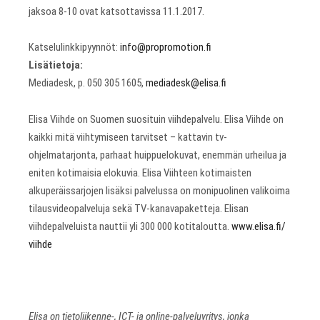
jaksoa 8-10 ovat katsottavissa 11.1.2017.
Katselulinkkipyynnöt:
info@propromotion.fi
Lisätietoja:
Mediadesk, p. 050 305 1605,
mediadesk@elisa.fi
Elisa Viihde on Suomen suosituin viihdepalvelu. Elisa Viihde on
kaikki mitä viihtymiseen tarvitset – kattavin tv-
ohjelmatarjonta, parhaat huippuelokuvat, enemmän urheilua ja
eniten kotimaisia elokuvia. Elisa Viihteen kotimaisten
alkuperäissarjojen lisäksi palvelussa on monipuolinen valikoima
tilausvideopalveluja sekä TV-kanavapaketteja. Elisan
viihdepalveluista nauttii yli 300 000 kotitaloutta.
www.elisa.fi/
viihde
Elisa on tietoliikenne-, ICT- ja online-palveluyritys, jonka