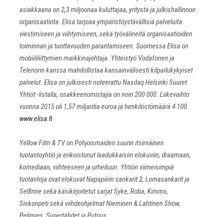
asiakkaana on 2,3 miljoonaa kuluttajaa, yritystä ja julkishallinnon
organisaatiota. Elisa tarjoaa ympäristöystävällisiä palveluita
viestimiseen ja viihtymiseen, sekä työvälineitä organisaatioiden
toiminnan ja tuottavuuden parantamiseen. Suomessa Elisa on
mobiililiittymien markkinajohtaja. Yhteistyö Vodafonen ja
Telenorin kanssa mahdollistaa kansainvälisesti kilpailukykyiset
palvelut. Elisa on julkisesti noteerattu Nasdaq Helsinki Suuret
Yhtiöt -listalla, osakkeenomistajia on noin 200 000. Liikevaihto
vuonna 2015 oli 1,57 miljardia euroa ja henkilöstömäärä 4 100.
www.elisa.fi
Yellow Film & TV on Pohjoismaiden suurin itsenäinen
tuotantoyhtiö ja erikoistunut laadukkaisiin elokuviin, draamaan,
komediaan, viihteeseen ja urheiluun. Yhtiön viimeisimpiä
tuotantoja ovat elokuvat Napapiirin sankarit 2, Lomasankarit ja
Sel8nne sekä käsikirjoitetut sarjat Syke, Roba, Kimmo,
Siskonpeti sekä viihdeohjelmat Nieminen & Lahtinen Show,
Pelimies, Supertähdet ja Putous.