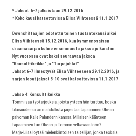
* Jaksot 6-7 julkaistaan 29.12.2016
* Koko kausi katsottavissa Elisa Viihteessä 11.1.2017
Downshiftaajien odotettu toinen tuotantokausi alkoi
Elisa Viihteessä 15.12.2016, kun kymmenosaisen
draamasarjan kolme ensimmäistä jaksoa julkaistiin.
Nyt vuorossa ovat kaksi seuraavaa jaksoa
”Konsulttikeikka” ja ”Turpajuhlat”.
Jaksot 6-7 ilmestyvät Elisa Viihteeseen 29.12.2016, ja
sarjan loput jaksot 8-10 ovat katsottavissa 11.1.2017.
Jakso 4: Konsulttikeikka
Tommi saa työtarjouksia, joista yhteen hän tarttuu, koska
tilaisuudessa on mahdollista järjestää tapaaminen Olivian
palvoman Kalle Palanderin kanssa. Millaisen käänteen
tapaaminen tuo Olivian ja Tommin velkavääntöön?
Marja-Liisa löytää mielenkiintoisen taiteilijan, jonka teoksia