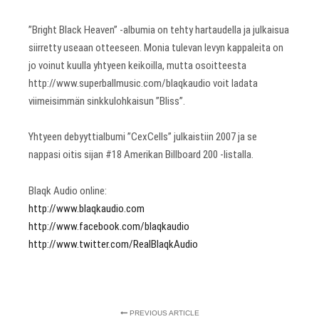
”Bright Black Heaven” -albumia on tehty hartaudella ja julkaisua
siirretty useaan otteeseen. Monia tulevan levyn kappaleita on
jo voinut kuulla yhtyeen keikoilla, mutta osoitteesta
http://www.superballmusic.com/blaqkaudio voit ladata
viimeisimmän sinkkulohkaisun ”Bliss”.
Yhtyeen debyyttialbumi ”CexCells” julkaistiin 2007 ja se
nappasi oitis sijan #18 Amerikan Billboard 200 -listalla.
Blaqk Audio online:
http://www.blaqkaudio.com
http://www.facebook.com/blaqkaudio
http://www.twitter.com/RealBlaqkAudio
PREVIOUS ARTICLE