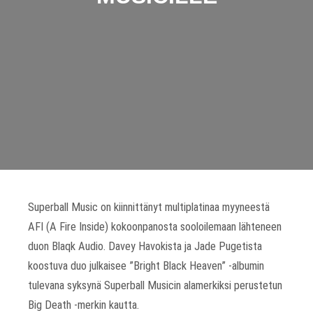
Superball Music on kiinnittänyt multiplatinaa myyneestä
AFI (A Fire Inside) kokoonpanosta sooloilemaan lähteneen
duon Blaqk Audio. Davey Havokista ja Jade Pugetista
koostuva duo julkaisee ”Bright Black Heaven” -albumin
tulevana syksynä Superball Musicin alamerkiksi perustetun
Big Death -merkin kautta.