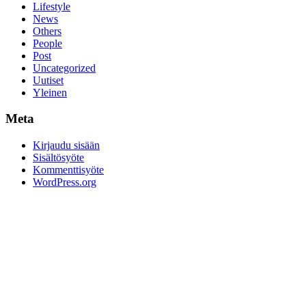
Lifestyle
News
Others
People
Post
Uncategorized
Uutiset
Yleinen
Meta
Kirjaudu sisään
Sisältösyöte
Kommenttisyöte
WordPress.org