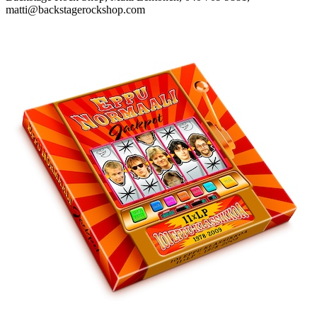
matti@backstagerockshop.com