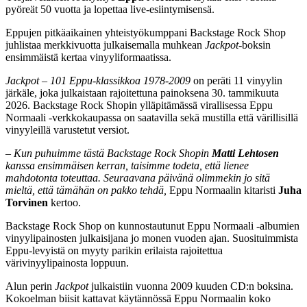
pyöreät 50 vuotta ja lopettaa live-esiintymisensä.
Eppujen pitkäaikainen yhteistyökumppani Backstage Rock Shop
juhlistaa merkkivuotta julkaisemalla muhkean
Jackpot
-boksin
ensimmäistä kertaa vinyyliformaatissa.
Jackpot – 101 Eppu-klassikkoa 1978-2009
on peräti 11 vinyylin
järkäle, joka julkaistaan rajoitettuna painoksena 30. tammikuuta
2026. Backstage Rock Shopin ylläpitämässä virallisessa Eppu
Normaali -verkkokaupassa on saatavilla sekä mustilla että värillisillä
vinyyleillä varustetut versiot.
–
Kun puhuimme tästä Backstage Rock Shopin
Matti Lehtosen
kanssa ensimmäisen kerran, taisimme todeta, että lienee
mahdotonta toteuttaa. Seuraavana päivänä olimmekin jo sitä
mieltä, että tämähän on pakko tehdä,
Eppu Normaalin kitaristi
Juha
Torvinen
kertoo.
Backstage Rock Shop on kunnostautunut Eppu Normaali -albumien
vinyylipainosten julkaisijana jo monen vuoden ajan. Suosituimmista
Eppu-levyistä on myyty parikin erilaista rajoitettua
värivinyylipainosta loppuun.
Alun perin
Jackpot
julkaistiin vuonna 2009 kuuden CD:n boksina.
Kokoelman biisit kattavat käytännössä Eppu Normaalin koko