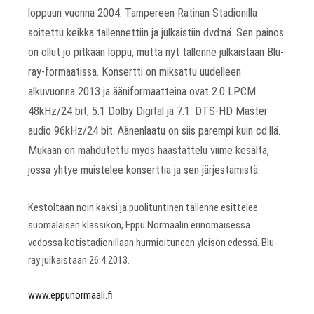
loppuun vuonna 2004. Tampereen Ratinan Stadionilla
soitettu keikka tallennettiin ja julkaistiin dvd:nä. Sen painos
on ollut jo pitkään loppu, mutta nyt tallenne julkaistaan Blu-
ray-formaatissa. Konsertti on miksattu uudelleen
alkuvuonna 2013 ja ääniformaatteina ovat 2.0 LPCM
48kHz/24 bit, 5.1 Dolby Digital ja 7.1. DTS-HD Master
audio 96kHz/24 bit. Äänenlaatu on siis parempi kuin cd:llä.
Mukaan on mahdutettu myös haastattelu viime kesältä,
jossa yhtye muistelee konserttia ja sen järjestämistä.
Kestoltaan noin kaksi ja puolituntinen tallenne esittelee
suomalaisen klassikon, Eppu Normaalin erinomaisessa
vedossa kotistadionillaan hurmioituneen yleisön edessä. Blu-
ray julkaistaan 26.4.2013.
www.eppunormaali.fi