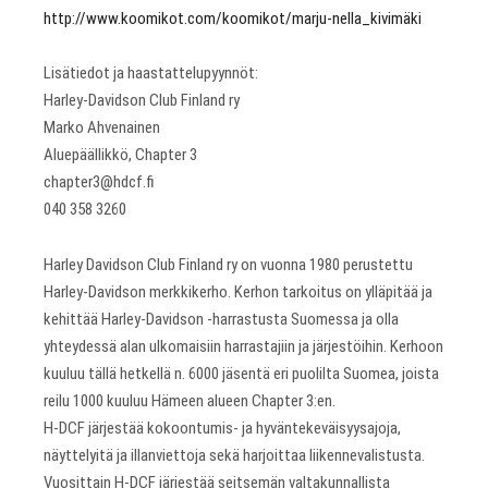
http://www.koomikot.com/koomikot/marju-nella_kivimäki
Lisätiedot ja haastattelupyynnöt:
Harley-Davidson Club Finland ry
Marko Ahvenainen
Aluepäällikkö, Chapter 3
chapter3@hdcf.fi
040 358 3260
Harley Davidson Club Finland ry on vuonna 1980 perustettu
Harley-Davidson merkkikerho. Kerhon tarkoitus on ylläpitää ja
kehittää Harley-Davidson -harrastusta Suomessa ja olla
yhteydessä alan ulkomaisiin harrastajiin ja järjestöihin. Kerhoon
kuuluu tällä hetkellä n. 6000 jäsentä eri puolilta Suomea, joista
reilu 1000 kuuluu Hämeen alueen Chapter 3:en.
H-DCF järjestää kokoontumis- ja hyväntekeväisyysajoja,
näyttelyitä ja illanviettoja sekä harjoittaa liikennevalistusta.
Vuosittain H-DCF järjestää seitsemän valtakunnallista