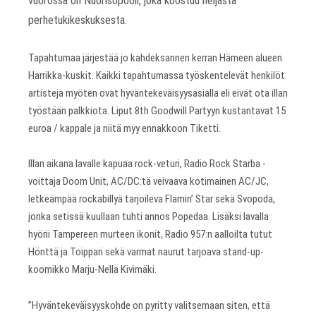
vuorossa on Nuorisopooli, joka koostuu neljästä
perhetukikeskuksesta.
Tapahtumaa järjestää jo kahdeksannen kerran Hämeen alueen
Harrikka-kuskit. Kaikki tapahtumassa työskentelevät henkilöt
artisteja myöten ovat hyväntekeväisyysasialla eli eivät ota illan
työstään palkkiota. Liput 8th Goodwill Partyyn kustantavat 15
euroa / kappale ja niitä myy ennakkoon Tiketti.
Illan aikana lavalle kapuaa rock-veturi, Radio Rock Starba -
voittaja Doom Unit, AC/DC:tä veivaava kotimainen AC/JC,
letkeämpää rockabillyä tarjoileva Flamin’ Star sekä Svopoda,
jonka setissä kuullaan tuhti annos Popedaa. Lisäksi lavalla
hyörii Tampereen murteen ikonit, Radio 957:n aalloilta tutut
Hönttä ja Toippari sekä varmat naurut tarjoava stand-up-
koomikko Marju-Nella Kivimäki.
”Hyväntekeväisyyskohde on pyritty valitsemaan siten, että