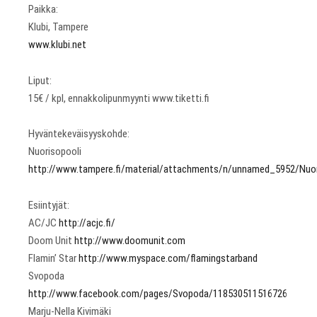
Paikka:
Klubi, Tampere
www.klubi.net
Liput:
15€ / kpl, ennakkolipunmyynti www.tiketti.fi
Hyväntekeväisyyskohde:
Nuorisopooli
http://www.tampere.fi/material/attachments/n/unnamed_5952/Nuor
Esiintyjät:
AC/JC
http://acjc.fi/
Doom Unit
http://www.doomunit.com
Flamin’ Star
http://www.myspace.com/flamingstarband
Svopoda
http://www.facebook.com/pages/Svopoda/118530511516726
Marju-Nella Kivimäki