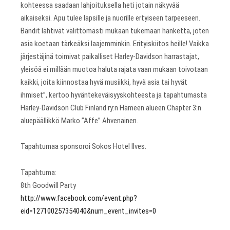
kohteessa saadaan lahjoituksella heti jotain näkyvää
aikaiseksi. Apu tulee lapsille ja nuorille ertyiseen tarpeeseen.
Bändit lähtivät välittömästi mukaan tukemaan hanketta, joten
asia koetaan tärkeäksi laajemminkin. Erityiskiitos heille! Vaikka
järjestäjinä toimivat paikalliset Harley-Davidson harrastajat,
yleisöä ei millään muotoa haluta rajata vaan mukaan toivotaan
kaikki, joita kiinnostaa hyvä musiikki, hyvä asia tai hyvät
ihmiset”, kertoo hyväntekeväisyyskohteesta ja tapahtumasta
Harley-Davidson Club Finland ry:n Hämeen alueen Chapter 3:n
aluepäällikkö Marko ”Affe” Ahvenainen.
Tapahtumaa sponsoroi Sokos Hotel Ilves.
Tapahtuma:
8th Goodwill Party
http://www.facebook.com/event.php?
eid=127100257354040&num_event_invites=0