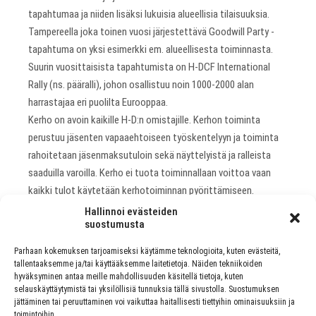
tapahtumaa ja niiden lisäksi lukuisia alueellisia tilaisuuksia.
Tampereella joka toinen vuosi järjestettävä Goodwill Party -
tapahtuma on yksi esimerkki em. alueellisesta toiminnasta.
Suurin vuosittaisista tapahtumista on H-DCF International
Rally (ns. pääralli), johon osallistuu noin 1000-2000 alan
harrastajaa eri puolilta Eurooppaa.
Kerho on avoin kaikille H-D:n omistajille. Kerhon toiminta
perustuu jäsenten vapaaehtoiseen työskentelyyn ja toiminta
rahoitetaan jäsenmaksutuloin sekä näyttelyistä ja ralleista
saaduilla varoilla. Kerho ei tuota toiminnallaan voittoa vaan
kaikki tulot käytetään kerhotoiminnan pyörittämiseen.
Lisätietoja kerhosta:
www.hdcf.fi.
Hallinnoi evästeiden
suostumusta
Parhaan kokemuksen tarjoamiseksi käytämme teknologioita, kuten evästeitä,
tallentaaksemme ja/tai käyttääksemme laitetietoja. Näiden tekniikoiden
hyväksyminen antaa meille mahdollisuuden käsitellä tietoja, kuten
PREVIOUS ARTICLE
selauskäyttäytymistä tai yksilöllisiä tunnuksia tällä sivustolla. Suostumuksen
VIIHTEELLE!-VALMENNUS OSA II AKUN
jättäminen tai peruuttaminen voi vaikuttaa haitallisesti tiettyihin ominaisuuksiin ja
TEHTAALLA 18.-20.3.2011
toimintoihin.