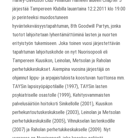
Harley-Davidson Club Finlandin Hämeen alueen Chapter 3
järjestää Tampereen Klubilla lauantaina 12.2.2011 klo 19.00
jo perinteeksi muodostuneen
hyväntekeväisyystapahtuman, 8th Goodwill Partyn, jonka
tuotot lahjoitetaan lyhentämättöminä lasten ja nuorten
erityistyön tukemiseen. Joka toinen vuosi järjestettävän
tapahtuman lahjoituskohde on nyt Nuorisopooli eli
Tampereen Kuusikon, Leinolan, Metsolan ja Raholan
perhetukikeskukset. Aiempina vuosina järjestäjä on
ohjannut lippu- ja arpajaistuloista koostuvan tuottonsa mm.
TAYSin lapsisyöpäpotilaille (1997), TAYSin lasten
psykiatriselle osastolle (1999), Kehitysvammaisten
palvelusäätiön hoitokoti Sinikellolle (2001), Kuusikon
perhekuntoutuskeskukselle (2003), Leinolan ja Metsolan
perhetukikeskuksille (2005), Vihnukselan lastenkodille
(2007) ja Raholan perhetukikeskukselle (2009). Nyt