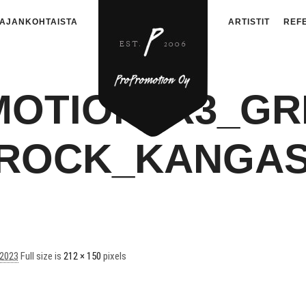
AJANKOHTAISTA
ARTISTIT
REF
OTION_R3_GR
ROCK_KANGA
.2023
Full size is
212 × 150
pixels