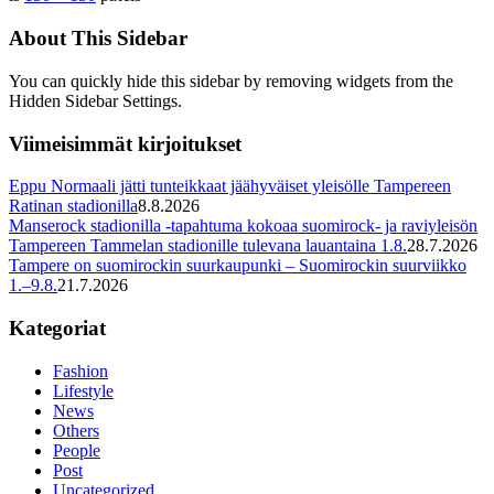
About This Sidebar
You can quickly hide this sidebar by removing widgets from the
Hidden Sidebar Settings.
Viimeisimmät kirjoitukset
Eppu Normaali jätti tunteikkaat jäähyväiset yleisölle Tampereen
Ratinan stadionilla
8.8.2026
Manserock stadionilla -tapahtuma kokoaa suomirock- ja raviyleisön
Tampereen Tammelan stadionille tulevana lauantaina 1.8.
28.7.2026
Tampere on suomirockin suurkaupunki – Suomirockin suurviikko
1.–9.8.
21.7.2026
Kategoriat
Fashion
Lifestyle
News
Others
People
Post
Uncategorized