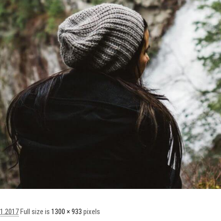
11.2017
Full size is
1300 × 933
pixels