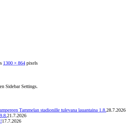
is
1300 × 864
pixels
en Sidebar Settings.
ampereen Tammelan stadionille tulevana lauantaina 1.8.
28.7.2026
9.8.
21.7.2026
!
17.7.2026