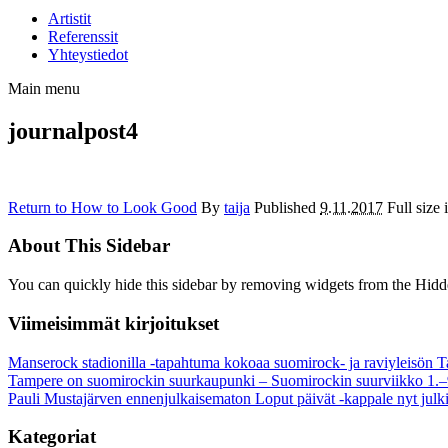
Artistit
Referenssit
Yhteystiedot
Main menu
journalpost4
Return to How to Look Good
By
taija
Published
9.11.2017
Full size 
About This Sidebar
You can quickly hide this sidebar by removing widgets from the Hidd
Viimeisimmät kirjoitukset
Manserock stadionilla -tapahtuma kokoaa suomirock- ja raviyleisön T
Tampere on suomirockin suurkaupunki – Suomirockin suurviikko 1.–
Pauli Mustajärven ennenjulkaisematon Loput päivät -kappale nyt julki
Kategoriat