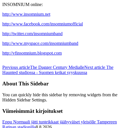
INSOMNIUM online:
http://www.insomnium.net
http://www.facebook.com/insomniumofficial
http://twitter.com/insomniumband
http://www.myspace.com/insomniumband
http://vf
insomnium.blogspot.com
Previous article
The Dagger Century Medialle
Next article
The
Haunted studiossa - Suomen keikat syyskuussa
About This Sidebar
You can quickly hide this sidebar by removing widgets from the
Hidden Sidebar Settings.
Viimeisimmät kirjoitukset
Eppu Normaali jätti tunteikkaat jäähyväiset yleisölle Tampereen
Ratinan stadionilla
8.8.2026