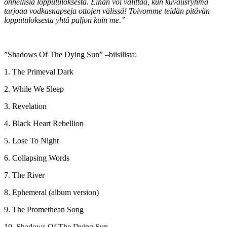
onnellisia lopputuloksesta. Eihän voi valittaa, kun kuvausryhmä
tarjoaa vodkasnapseja ottojen välissä! Toivomme teidän pitävän
lopputuloksesta yhtä paljon kuin me.”
”Shadows Of The Dying Sun” –biisilista:
1. The Primeval Dark
2. While We Sleep
3. Revelation
4. Black Heart Rebellion
5. Lose To Night
6. Collapsing Words
7. The River
8. Ephemeral (album version)
9. The Promethean Song
10. Shadows Of The Dying Sun