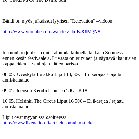
Bändi on myös julkaissut lyyrisen “Relevation” –videon:
http://www.youtube.com/watch?v=bdB-8JlMgN8
Insomnium juhlistaa uutta albumia kolmella keikalla Suomessa
ennen kesän festivaaleja. Luvassa on erityinen ja näyttävä ilta uusien
kappaleiden ja vanhojen hittien parissa.
08.05. Jyväskylä Lutakko Liput 13,50€ – Ei ikärajaa / rajattu
anniskelualue
09.05. Joensuu Kerubi Liput 16,50€ – K18
10.05. Helsinki The Circus Liput 16,50€ – Ei ikärajaa / rajattu
anniskelualue
Liput ovat myynnissä osoitteessa
http://www.livenation.fi/artist/insomnium-tickets