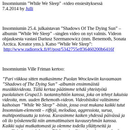
Insomniumin "While We Sleep" -video ensiesityksessä
7.4.2014
by
Julli
Insomniumin 25.4. julkaistavan ”Shadows Of The Dying Sun” –
albumin ”While We Sleep” –singlen video on nyt valmis. Videon
ohjauksesta vastasi Dariusz Szermanowicz (mm. Benemoth, Sonata
Arctica. Kreator yms.). Katso “While We Sleep”:
http://www.radiorock.fi/#!/post/5342755eff36460200b6416f
Insomniumin Ville Friman kertoo:
”Pari viikkoa sitten matkasimme Puolan Wroclawiin kuvaamaan
”Shadows of The Dying Sun” -albumin ensimmäistä
musiikkivideota. Tällä kertaa päätimme tehdä yhteistyötä
puolalaisen Grupa13- tuotantoyhtiön kanssa, joka on tehnyt lukuisia
videoita, mm. uuden Behemoth-videon. Videobiisiksi valitsimme
kaihoisan ”While We Sleep” -biisin, jossa ovat mukana kaikki tutut
Insomnium-elementit – riffejä, melodiaa, aggressiota, surua,
mahtipontisuutta ja toivoa. Kuvasimme kaiken yhdessä päivässä ja
oli ilo työskennellä niin ammattimaisen kuvausryhmän kanssa.
Kaikki sujui mutkattomasti ja olemme todella yllättyneitä ja