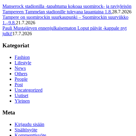
Manserock stadionilla -tapahtuma kokoaa suomirock- ja raviyleisön
Tampereen Tammelan stadionille tulevana lauantaina 1.8.
28.7.2026
Tampere on suomirockin suurkaupunki – Suomirockin suurviikko
1.–9.8.
21.7.2026
Pauli Mustajärven ennenjulkaisematon Loput päivät -kappale nyt
julki!
17.7.2026
Kategoriat
Fashion
Lifestyle
News
Others
People
Post
Uncategorized
Uutiset
Yleinen
Meta
Kirjaudu sisään
Sisältösyöte
Kommenttisyöte