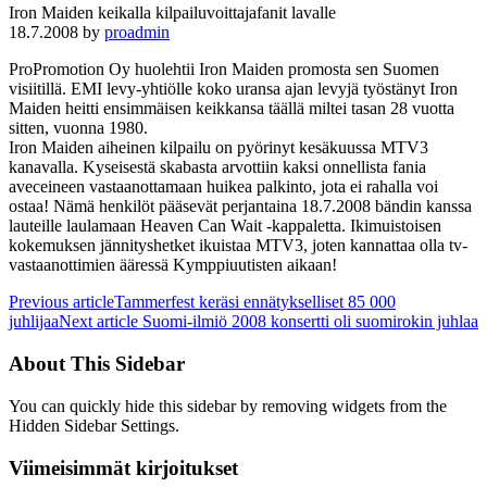
Iron Maiden keikalla kilpailuvoittajafanit lavalle
18.7.2008
by
proadmin
ProPromotion Oy huolehtii Iron Maiden promosta sen Suomen
visiitillä. EMI levy-yhtiölle koko uransa ajan levyjä työstänyt Iron
Maiden heitti ensimmäisen keikkansa täällä miltei tasan 28 vuotta
sitten, vuonna 1980.
Iron Maiden aiheinen kilpailu on pyörinyt kesäkuussa MTV3
kanavalla. Kyseisestä skabasta arvottiin kaksi onnellista fania
aveceineen vastaanottamaan huikea palkinto, jota ei rahalla voi
ostaa! Nämä henkilöt pääsevät perjantaina 18.7.2008 bändin kanssa
lauteille laulamaan Heaven Can Wait -kappaletta. Ikimuistoisen
kokemuksen jännityshetket ikuistaa MTV3, joten kannattaa olla tv-
vastaanottimien ääressä Kymppiuutisten aikaan!
Previous article
Tammerfest keräsi ennätykselliset 85 000
juhlijaa
Next article
Suomi-ilmiö 2008 konsertti oli suomirokin juhlaa
About This Sidebar
You can quickly hide this sidebar by removing widgets from the
Hidden Sidebar Settings.
Viimeisimmät kirjoitukset