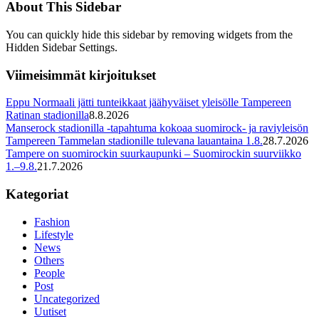
About This Sidebar
You can quickly hide this sidebar by removing widgets from the
Hidden Sidebar Settings.
Viimeisimmät kirjoitukset
Eppu Normaali jätti tunteikkaat jäähyväiset yleisölle Tampereen
Ratinan stadionilla
8.8.2026
Manserock stadionilla -tapahtuma kokoaa suomirock- ja raviyleisön
Tampereen Tammelan stadionille tulevana lauantaina 1.8.
28.7.2026
Tampere on suomirockin suurkaupunki – Suomirockin suurviikko
1.–9.8.
21.7.2026
Kategoriat
Fashion
Lifestyle
News
Others
People
Post
Uncategorized
Uutiset