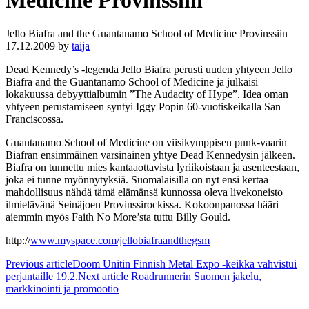
Medicine Provinssiin
Jello Biafra and the Guantanamo School of Medicine Provinssiin
17.12.2009
by
taija
Dead Kennedy’s -legenda Jello Biafra perusti uuden yhtyeen Jello
Biafra and the Guantanamo School of Medicine ja julkaisi
lokakuussa debyyttialbumin ”The Audacity of Hype”. Idea oman
yhtyeen perustamiseen syntyi Iggy Popin 60-vuotiskeikalla San
Franciscossa.
Guantanamo School of Medicine on viisikymppisen punk-vaarin
Biafran ensimmäinen varsinainen yhtye Dead Kennedysin jälkeen.
Biafra on tunnettu mies kantaaottavista lyriikoistaan ja asenteestaan,
joka ei tunne myönnytyksiä. Suomalaisilla on nyt ensi kertaa
mahdollisuus nähdä tämä elämänsä kunnossa oleva livekoneisto
ilmielävänä Seinäjoen Provinssirockissa. Kokoonpanossa hääri
aiemmin myös Faith No More’sta tuttu Billy Gould.
http://
www.myspace.com/jellobiafraandthegsm
Previous article
Doom Unitin Finnish Metal Expo -keikka vahvistui
perjantaille 19.2.
Next article
Roadrunnerin Suomen jakelu,
markkinointi ja promootio