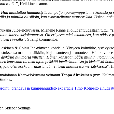
kon roolia”,
Heikkinen sanoo.
 Hän muistuttaa hämmästyttävän paljon parikymppistä meikäläistä ja sop
arrilla ja minulla oli silloin, kun synnyttelimme manserokkia. Uskon, ett
mukana Juice-elokuvassa. Miehelle Rinne ei ollut entuudestaan tuttu.
”H
Alatalon kanssa kirjoittamassa. On erityisen mielenkiintoista, kun pääs
Juicen rinnalla”
, Strang kommentoi.
eskinen & Coitus Int -yhtyeen kohdalle. Yhtyeen kolmikko, ystävykset Ju
stuksensa maan musiikkiin, kirjallisuuteen ja runouteen. Hän kuvailee s
ai älykästä huumoria viljellen. Hänen kanssaan pääsi muihin ulottuvuu
en kanssaan oli aika ajoin pelkkää intellektuaalista ja kielellistä ilotuli
es, jota olen koskaan rakastanut – ei tosin lihallisessa merkityksessä
”, H
maininnan Katto-elokuvasta voittanut
Teppo Airaksinen
(mm. Kulman p
Studios.
sorointi, brändäys ja kumppanuudet
Next article
Timo Kotipelto ainutlaat
en Sidebar Settings.