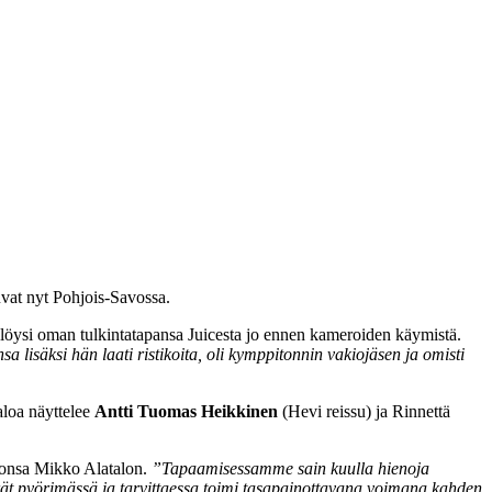
vat nyt Pohjois-Savossa.
a löysi oman tulkintatapansa Juicesta jo ennen kameroiden käymistä.
sa lisäksi hän laati ristikoita, oli kymppitonnin vakiojäsen ja omisti
aloa näyttelee
Antti Tuomas Heikkinen
(Hevi reissu) ja Rinnettä
monsa Mikko Alatalon.
”
Tapaamisessamme sain kuulla hienoja
rät pyörimässä ja tarvittaessa toimi tasapainottavana voimana kahden