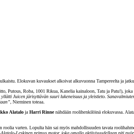
lkaistu. Elokuvan kuvaukset alkoivat alkuvuonna Tampereelta ja jatku
liitto, Putous, Roba, 1001 Rikua, Kanelia kainaloon, Tatu ja Patu!), jok
yllätti J
uicen järisyttävän suuri lukeneisuus ja yleistieto. Sanavalmiuten
itaan”
, Nieminen toteaa.
kko Alatalo
ja
Harri Rinne
nähdään roolihenkilöinä elokuvassa. Alat
on roolia varten. Lopulta hän sai myös mahdollisuuden tavata roolihah
-Alatalo-Leskinen primus motor, joka omalla aktiivisuudellaan piti pyö