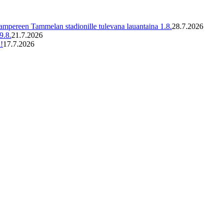
ampereen Tammelan stadionille tulevana lauantaina 1.8.
28.7.2026
9.8.
21.7.2026
!
17.7.2026