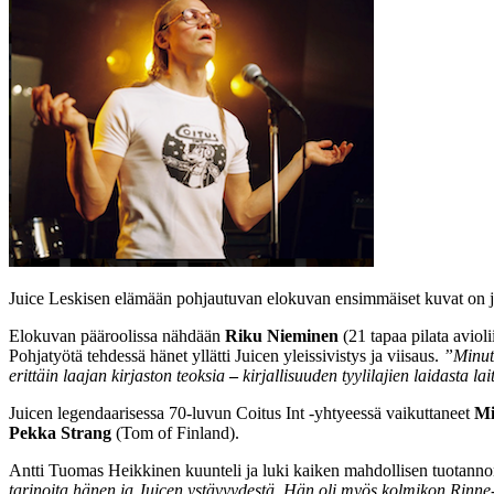
Juice Leskisen elämään pohjautuvan elokuvan ensimmäiset kuvat on ju
Elokuvan pääroolissa nähdään
Riku Nieminen
(21 tapaa pilata avio
Pohjatyötä tehdessä hänet yllätti Juicen yleissivistys ja viisaus.
”Minut 
erittäin laajan kirjaston teoksia
–
kirjallisuuden tyylilajien laidasta la
Juicen legendaarisessa 70-luvun Coitus Int -yhtyeessä vaikuttaneet
Mi
Pekka Strang
(Tom of Finland).
Antti Tuomas Heikkinen kuunteli ja luki kaiken mahdollisen tuotann
tarinoita hänen ja Juicen ystävyydestä. Hän oli myös kolmikon Rinne