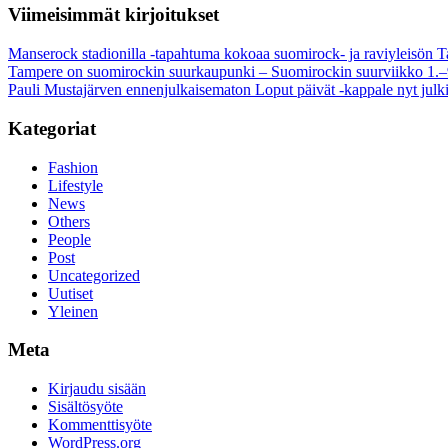
Viimeisimmät kirjoitukset
Manserock stadionilla -tapahtuma kokoaa suomirock- ja raviyleisön T
Tampere on suomirockin suurkaupunki – Suomirockin suurviikko 1.–
Pauli Mustajärven ennenjulkaisematon Loput päivät -kappale nyt julki
Kategoriat
Fashion
Lifestyle
News
Others
People
Post
Uncategorized
Uutiset
Yleinen
Meta
Kirjaudu sisään
Sisältösyöte
Kommenttisyöte
WordPress.org