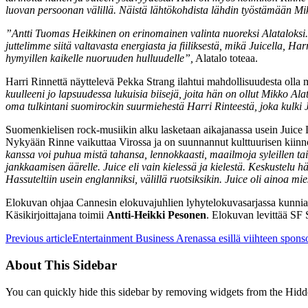
luovan persoonan välillä. Näistä lähtökohdista lähdin työstämään Mi
”
Antti Tuomas Heikkinen on erinomainen valinta nuoreksi Alataloksi.
juttelimme siitä valtavasta energiasta ja fiiliksestä, mikä Juicella, H
hymyillen kaikelle nuoruuden hulluudelle”,
Alatalo toteaa.
Harri Rinnettä näyttelevä Pekka Strang ilahtui mahdollisuudesta olla 
kuulleeni jo lapsuudessa lukuisia biisejä, joita hän on ollut Mikko 
oma tulkintani suomirockin suurmiehestä Harri Rinteestä, joka kulki 
Suomenkielisen rock-musiikin alku lasketaan aikajanassa usein Juice L
Nykyään Rinne vaikuttaa Virossa ja on suunnannut kulttuurisen kiinno
kanssa voi puhua mistä tahansa, lennokkaasti, maailmoja syleillen t
jankkaamisen äärelle. Juice eli vain kielessä ja kielestä. Keskustelu hän
Hassuteltiin usein englanniksi, välillä ruotsiksikin. Juice oli ainoa mi
Elokuvan ohjaa Cannesin elokuvajuhlien lyhytelokuvasarjassa kunnia
Käsikirjoittajana toimii
Antti-Heikki Pesonen
. Elokuvan levittää SF 
Previous article
Entertainment Business Arenassa esillä viihteen spon
About This Sidebar
You can quickly hide this sidebar by removing widgets from the Hidd