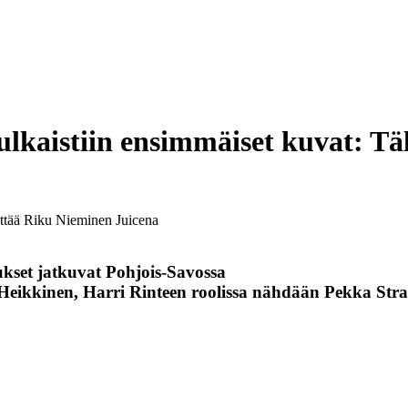
julkaistiin ensimmäiset kuvat: T
äyttää Riku Nieminen Juicena
kset jatkuvat Pohjois-Savossa
 Heikkinen, Harri Rinteen roolissa nähdään Pekka Str