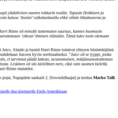
ii yliaktiivisen nuoren rokkarin rooliin.
Tapasin Heikkisen ja
ä voin katsoa ’itseäni’ valkokankaalla ehkä vähän liikuttuneena ja
arri Rinne oli minulle tuntematon suuruus, kunnes huomasin
ee pureutumaan ’oikean’ ihmisen elämään. Tämä tulee tosin olemaan
ice, Alatalo ja basisti Harri Rinne toimivat yhtyeen biisintekijöinä.
uhdettaan Juiceen hyvin serebraaliseksi. ”
Juice oli se tyyppi, jonka
ksiin, ei tarvinnut jäädä lattean, tavanomaisen, mitäänsanomattoman
tusta. Leskinen oli siis kielellinen nero, eikä vain suomen kielellä.
arri Rinne muistelee.
ojat, Napapiirin sankarit 2, Downshiftaajat) ja tuottaa
Marko Talli
.
uiselle duo-kiertueelle Etelä-Amerikkaan