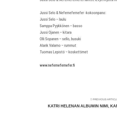
Jussi Selo & Nefernefernefer -kokoonpano:
Jussi Selo – laulu
Samppa Pyykkönen – basso
Jussi Ojanen – kitara
Olli Sopanen – sello, busuki
Alarik Valamo – rummut
Tuomas Lepistö – koskettimet
www.nefernefernefer.fi
PREVIOUS ARTICL
KATRI HELENAN ALBUMIN NIMI, KANS