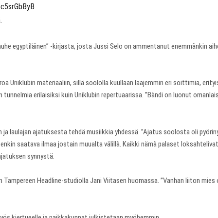
nSc5srGbByB
.
nuhe egyptiläinen” -kirjasta, josta Jussi Selo on ammentanut enemmänkin aih
 Uniklubin materiaaliin, sillä soololla kuullaan laajemmin eri soittimia, erity
en tunnelmia erilaisiksi kuin Uniklubin repertuaarissa. ”Bändi on luonut omanl
n ja laulajan ajatuksesta tehdä musiikkia yhdessä. ”Ajatus soolosta oli pyörin
li jotenkin saatava ilmaa jostain muualta välillä. Kaikki nämä palaset loksahteliv
ajatuksen synnystä.
 Tampereen Headline-studiolla Jani Viitasen huomassa. ”Vanhan liiton mies on
yös kiertueelle ja paikkakunnat julkistetaan myöhemmin.