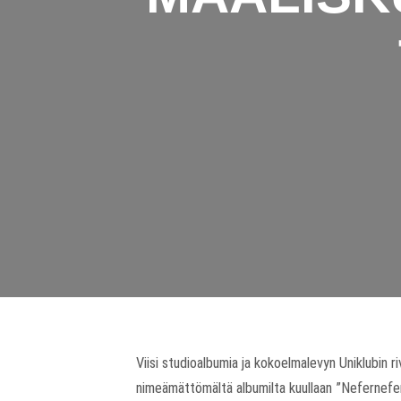
Viisi studioalbumia ja kokoelmalevyn Uniklubin r
nimeämättömältä albumilta kuullaan ”Nefernefern