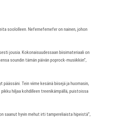
eita soololleen. Nefernefernefer on nainen, johon
isesti jousia. Kokonaisuudessaan biisimateriaali on
aisensa soundin tämän päivän poprock-musiikkiin”,
yt päässäni. Tein viime kesänä biisejä ja huomasin,
at pikku hiljaa kohdilleen treenikämpällä, puistoissa
 saanut hyvin mehut irti tampereliaista hipeistä”,