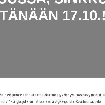
TÄNÄÄN 17.10.
ivistössä julkaisseelta Jussi Selolta ilmestyy debyyttisoololevy maaliskuu
efer” -single, joka on nyt saatavana digikaupoista. Kuuntele kappale: