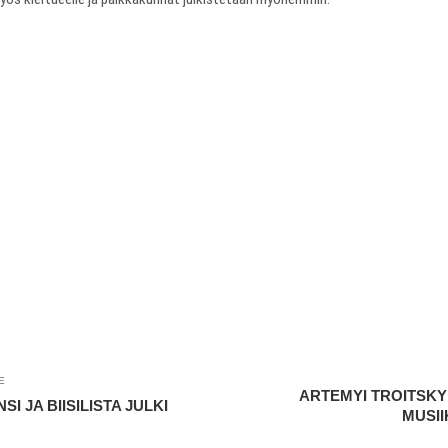
E
ARTEMYI TROITSK
I JA BIISILISTA JULKI
MUSII