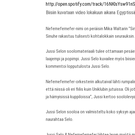
http://open.spotify.com/track/16NKlsYsw91
Biisiin kuvataan video lokakuun aikana Egyptissä
Nefernefernefer-nimi on peräisin Mika Waltarin ”Si
Sinuhe rakastuu tulisesti kohtalokkain seurauksin.
Jussi Selon soolomateriaali tulee ottamaan pesäeroa
laajempi ja popimpi. Jussi Selo kuvailee myös biisi
kommentoi lopputulosta Jussi Selo.
Nefernefernefer-orkesterin alkutaival lähti rumpali
että niissä oli eri fiilis kuin Uniklubin jutuissa. O
ja hämyisissä kuppiloissa”, Jussi kertoo soololevy
Jussi Selon sooloa on valmisteltu koko syksyn ajan
naurahtaa Selo.
Jussi Selo & Nefernefernefer lähtee levyn myötä m