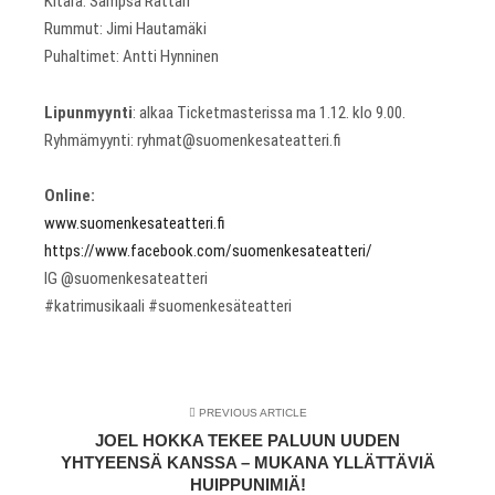
Kitara: Sampsa Rättäri
Rummut: Jimi Hautamäki
Puhaltimet: Antti Hynninen
Lipunmyynti
: alkaa Ticketmasterissa ma 1.12. klo 9.00.
Ryhmämyynti: ryhmat@suomenkesateatteri.fi
Online:
www.suomenkesateatteri.fi
https://www.facebook.com/suomenkesateatteri/
IG @suomenkesateatteri
#katrimusikaali #suomenkesäteatteri
PREVIOUS ARTICLE
JOEL HOKKA TEKEE PALUUN UUDEN
YHTYEENSÄ KANSSA – MUKANA YLLÄTTÄVIÄ
HUIPPUNIMIÄ!