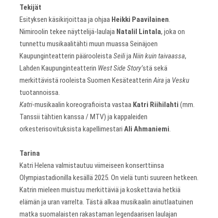
Tekijät
Esityksen käsikirjoittaa ja ohjaa
Heikki Paavilainen
.
Nimiroolin tekee näyttelijä-laulaja
Natalil Lintala
, joka on
tunnettu musikaalitähti muun muassa Seinäjoen
Kaupunginteatterin päärooleista
Seili
ja
Niin kuin taivaassa
,
Lahden Kaupunginteatterin
West Side Story’
stä sekä
merkittävistä rooleista Suomen Kesäteatterin
Aira
ja
Vesku
tuotannoissa.
Katri
-musikaalin koreografioista vastaa
Katri Riihilahti
(mm.
Tanssii tähtien kanssa / MTV) ja kappaleiden
orkesterisovituksista kapellimestari
Ali Ahmaniemi
.
Tarina
Katri Helena valmistautuu viimeiseen konserttiinsa
Olympiastadionilla kesällä 2025. On vielä tunti suureen hetkeen.
Katrin mieleen muistuu merkittäviä ja koskettavia hetkiä
elämän ja uran varrelta. Tästä alkaa musikaalin ainutlaatuinen
matka suomalaisten rakastaman legendaarisen laulajan