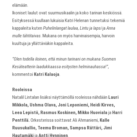
elämään.
Ikoniset laulut ovat suurmusikaalin ja koko tarinan keskiössä.
Esityksessä kuullaan lukuisia Katri Helenan tunnetuksi tekemiä
kappaleita kuten
Puhelinlangat laulaa, Lintu ja lapsi
ja
Anna
mulle tähtitaivas
. Mukana on myös harvinaisempia, harvoin
kuultuja ja yllättäviäkin kappaleita.
”Olen todella iloinen, että minun tarinani on mukana Suomen
Kesäteatterin laadukkaassa esitysten helminauhassa!”
,
kommentoi
Katri Kalaoja
.
Rooleissa
Natalil Lintalan lisäksi näyttämöllä rooleissa nähdään
Lauri
Mikkola, Ushma Olava, Joni Leponiemi, Heidi Kirves,
Leea Lepistö, Rasmus Koskinen, Mikko Huoviala
ja
Harri
Penttilä.
Orkesterissa soittavat Ali Ahmaniemi,
Kalle
Ruusukallio, Teemu Broman, Sampsa Rättäri, Jimi
Hautamäki
ja
Antti Hynninen
.