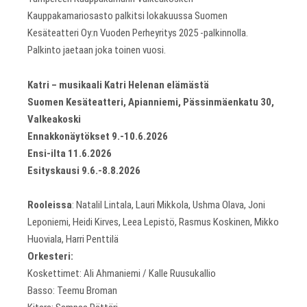
Kauppakamariosasto palkitsi lokakuussa Suomen
Kesäteatteri Oy:n Vuoden Perheyritys 2025 -palkinnolla.
Palkinto jaetaan joka toinen vuosi.
Katri – musikaali Katri Helenan elämästä
Suomen Kesäteatteri, Apianniemi, Pässinmäenkatu 30,
Valkeakoski
Ennakkonäytökset 9.-10.6.2026
Ensi-ilta 11.6.2026
Esityskausi 9.6.-8.8.2026
Rooleissa
: Natalil Lintala, Lauri Mikkola, Ushma Olava, Joni
Leponiemi, Heidi Kirves, Leea Lepistö, Rasmus Koskinen, Mikko
Huoviala, Harri Penttilä
Orkesteri:
Koskettimet: Ali Ahmaniemi / Kalle Ruusukallio
Basso: Teemu Broman