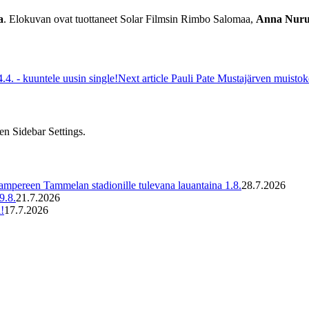
a
. Elokuvan ovat tuottaneet Solar Filmsin Rimbo Salomaa,
Anna Nuru
. - kuuntele uusin single!
Next article
Pauli Pate Mustajärven muistok
en Sidebar Settings.
ampereen Tammelan stadionille tulevana lauantaina 1.8.
28.7.2026
9.8.
21.7.2026
!
17.7.2026