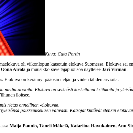
Kuva: Cata Portin
aelokuva oli viikonlopun katsotuin elokuva Suomessa. Elokuva sai ensi
n
Oona Airola
ja muusikko-säveltäjäpuolisoa näyttelee
Jari Virman
.
s. Elokuva on kerännyt pääosin neljän ja viiden tähden arvioita.
a media-arvioita. Elokuva on selkeästi koskettanut kriitikoita ja yleisöä
ilhunen iloitsee.
nis rietas onnellinen
-elokuvaa.
sönsä poikkeuksellisen vahvasti. Katsojat kiittävät etenkin elokuvan v
uassa
Maija Paunio, Taneli Mäkelä, Katariina Havukainen, Anu Sini