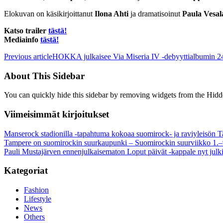
Elokuvan on käsikirjoittanut
Ilona Ahti
ja dramatisoinut
Paula Vesal
Katso trailer
tästä!
Mediainfo
tästä!
Previous article
HOKKA julkaisee Via Miseria IV -debyyttialbumin 24.4
About This Sidebar
You can quickly hide this sidebar by removing widgets from the Hidd
Viimeisimmät kirjoitukset
Manserock stadionilla -tapahtuma kokoaa suomirock- ja raviyleisön T
Tampere on suomirockin suurkaupunki – Suomirockin suurviikko 1.–
Pauli Mustajärven ennenjulkaisematon Loput päivät -kappale nyt julki
Kategoriat
Fashion
Lifestyle
News
Others