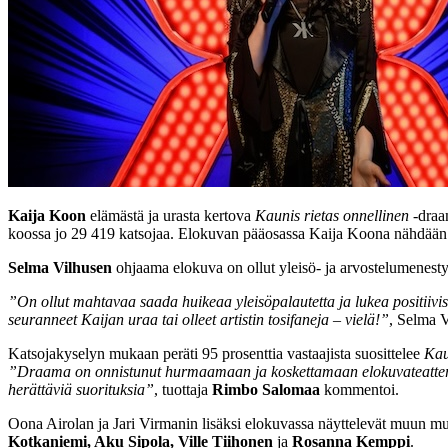
Kaija Koon
elämästä ja urasta kertova
Kaunis rietas onnellinen
-draam
koossa jo 29 419 katsojaa. Elokuvan pääosassa Kaija Koona nähdää
Selma Vilhusen
ohjaama elokuva on ollut yleisö- ja arvostelumenesty
”On ollut mahtavaa saada huikeaa yleisöpalautetta ja lukea positiivisi
seuranneet Kaijan uraa tai olleet artistin tosifaneja – vielä!”
, Selma V
Katsojakyselyn mukaan peräti 95 prosenttia vastaajista suosittelee
Kau
”Draama on onnistunut hurmaamaan ja koskettamaan elokuvateatteriylei
herättäviä suorituksia”
, tuottaja
Rimbo Salomaa
kommentoi.
Oona Airolan ja Jari Virmanin lisäksi elokuvassa näyttelevät muun m
Kotkaniemi, Aku Sipola, Ville Tiihonen
ja
Rosanna Kemppi
.