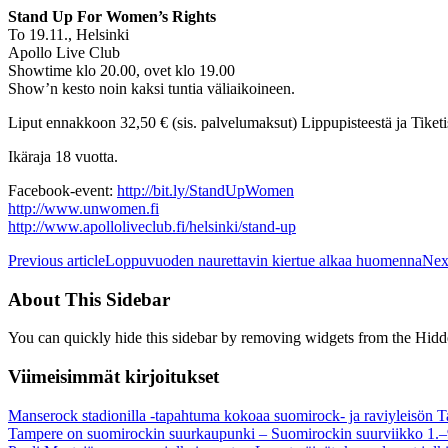
Stand Up For Women’s Rights
To 19.11., Helsinki
Apollo Live Club
Showtime klo 20.00, ovet klo 19.00
Show’n kesto noin kaksi tuntia väliaikoineen.
Liput ennakkoon 32,50 € (sis. palvelumaksut) Lippupisteestä ja Tiketi
Ikäraja 18 vuotta.
Facebook-event:
http://bit.ly/StandUpWomen
http://www.unwomen.fi
http://www.apolloliveclub.fi/helsinki/stand-up
Previous article
Loppuvuoden naurettavin kiertue alkaa huomenna
Next
About This Sidebar
You can quickly hide this sidebar by removing widgets from the Hidd
Viimeisimmät kirjoitukset
Manserock stadionilla -tapahtuma kokoaa suomirock- ja raviyleisön T
Tampere on suomirockin suurkaupunki – Suomirockin suurviikko 1.–