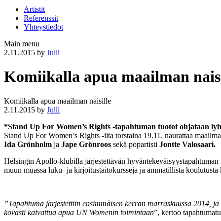
Artistit
Referenssit
Yhteystiedot
Main menu
2.11.2015
by
Julli
Komiikalla apua maailman naisi
Komiikalla apua maailman naisille
2.11.2015
by
Julli
*Stand Up For Women’s Rights -tapahtuman tuotot ohjataan ly
Stand Up For Women’s Rights -ilta torstaina 19.11. naurattaa maailma
Ida Grönholm
ja
Jape Grönroos
sekä popartisti
Jontte Valosaari.
Helsingin Apollo-klubilla järjestettävän hyväntekeväisyystapahtuman 
muun muassa luku- ja kirjoitustaitokursseja ja ammatillista koulutusta k
”Tapahtuma järjestettiin ensimmäisen kerran marraskuussa 2014, ja tu
kovasti kaivattua apua UN Womenin toimintaan
”, kertoo tapahtumatu