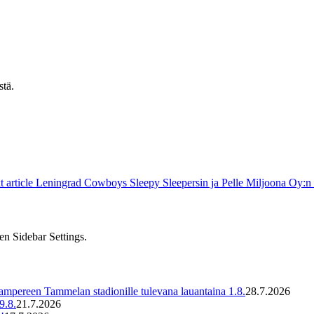
stä.
 article
Leningrad Cowboys Sleepy Sleepersin ja Pelle Miljoona Oy:n 
en Sidebar Settings.
ampereen Tammelan stadionille tulevana lauantaina 1.8.
28.7.2026
9.8.
21.7.2026