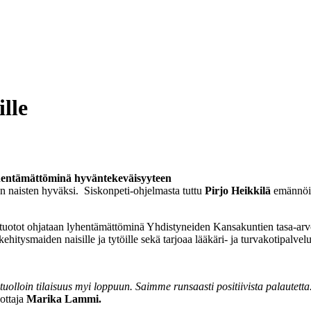
lle
hentämättöminä hyväntekeväisyyteen
n naisten hyväksi. Siskonpeti-ohjelmasta tuttu
Pirjo Heikkilä
emännöi t
tuotot ohjataan lyhentämättöminä Yhdistyneiden Kansakuntien tasa-arvoj
ehitysmaiden naisille ja tytöille sekä tarjoaa lääkäri- ja turvakotipalvelu
olloin tilaisuus myi loppuun. Saimme runsaasti positiivista palautetta
ottaja
Marika Lammi.