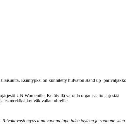
ilaisuutta. Esiintyjiksi on kiinnitetty hulvaton stand up -parivaljakko
ärjestö UN Womenille. Kerätyillä varoilla organisaatio järjestää
ja esimerkiksi kotiväkivallan uhreille.
. Toivottavasti myös tänä vuonna tupa tulee täyteen ja saamme siten