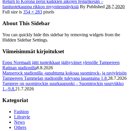
Return to Korona perui kaikkien aikojen festarikesän –
fanituotekauppa rikkoo myyntiennätyksiä
By
Published
28.7.2020
Full size is
354 × 283
pixels
About This Sidebar
You can quickly hide this sidebar by removing widgets from the
Hidden Sidebar Settings.
Viimeisimmät kirjoitukset
Eppu Normaali jätti tunteikkaat jäähyväiset yleisölle Tampereen
Ratinan stadionilla
8.8.2026
Manserock stadionilla -tapahtuma kokoaa suomirock- ja raviyleisön
Tampereen Tammelan stadionille tulevana lauantaina 1.8.
28.7.2026
Tampere on suomirockin suurkaupunki – Suomirockin suurviikko
1.–9.8.
21.7.2026
Kategoriat
Fashion
Lifestyle
News
Others