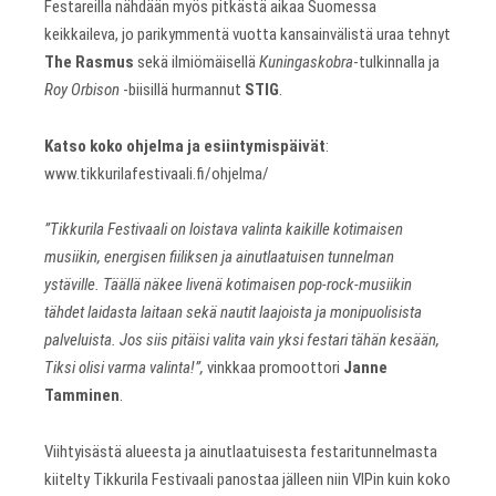
Festareilla nähdään myös pitkästä aikaa Suomessa
keikkaileva, jo parikymmentä vuotta kansainvälistä uraa tehnyt
The Rasmus
sekä ilmiömäisellä
Kuningaskobra
-tulkinnalla ja
Roy Orbison
-biisillä hurmannut
STIG
.
Katso koko ohjelma ja esiintymispäivät
:
www.tikkurilafestivaali.fi/ohjelma/
”Tikkurila Festivaali on loistava valinta kaikille kotimaisen
musiikin, energisen fiiliksen ja ainutlaatuisen tunnelman
ystäville. Täällä näkee livenä kotimaisen pop-rock-musiikin
tähdet laidasta laitaan sekä nautit laajoista ja monipuolisista
palveluista. Jos siis pitäisi valita vain yksi festari tähän kesään,
Tiksi olisi varma valinta!”,
vinkkaa promoottori
Janne
Tamminen
.
Viihtyisästä alueesta ja ainutlaatuisesta festaritunnelmasta
kiitelty Tikkurila Festivaali panostaa jälleen niin VIPin kuin koko