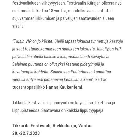
festivaalialueen viihtyvyyteen. Festivaalin ikärajan ollessa nyt
ensimmäistä kertaa 18 vuotta, mahdollistaa se entistä
sujuvamman liikkumisen ja palvelujen saatavuuden alueen
sisällä.
”Tiksin VIP on jo käsite. Siellä tapaat lukuisia tunnettuja kasvoja
ja saat festarikokemukseen ripauksen luksusta. Kiiteltyjen VIP-
palveluiden ohella kaikille avoin, visuaalisesti säväyttävä
Salainen puutarha on ollut yksi festarin pidetyimpiä ja
kuvatuimpia kohteita. Salaisessa Puutarhassa kannattaa
vierailla erityisesti pimenevän kesäillan aikaan
”, kertoo
tuotantopäällikkö
Hanna Kaukoniemi.
Tikkurila Festivaalin lipunmyynti on käynnissä Tiketissä ja
Lippupisteessä. Saatavana on kaikkia lipputyyppejä.
Tikkurila Festivaali, Hiekkaharju, Vantaa
20.-22.7.2023