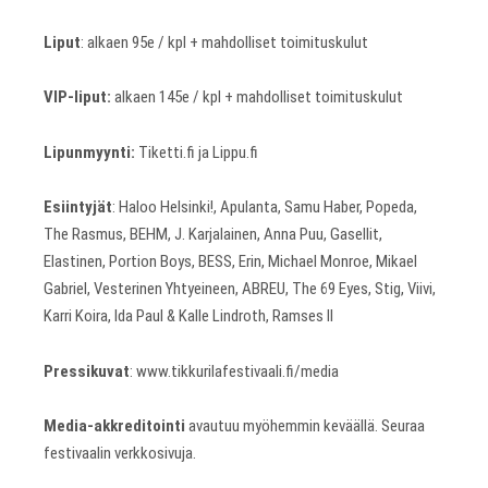
Liput
: alkaen 95e / kpl + mahdolliset toimituskulut
VIP-liput:
alkaen 145e / kpl + mahdolliset toimituskulut
Lipunmyynti:
Tiketti.fi ja Lippu.fi
Esiintyjät
: Haloo Helsinki!, Apulanta, Samu Haber, Popeda,
The Rasmus, BEHM, J. Karjalainen, Anna Puu, Gasellit,
Elastinen, Portion Boys, BESS, Erin, Michael Monroe, Mikael
Gabriel, Vesterinen Yhtyeineen, ABREU, The 69 Eyes, Stig, Viivi,
Karri Koira, Ida Paul & Kalle Lindroth, Ramses II
Pressikuvat
: www.tikkurilafestivaali.fi/media
Media-akkreditointi
avautuu myöhemmin keväällä. Seuraa
festivaalin verkkosivuja.