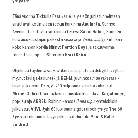
yhtyettä.
Tänä vuonna Tikkurila Festivaaleilla yleisön juhlatunnelmaan
siivittävät kotimaisen rockin kärkinimi
Apulanta
, Sunrise
Avenuesta kiitävää soolouraa tekevä
Samu Haber
, Suomen
Euroviisuedustajan paikasta kisaava ja
Vauhti kiihtyy
-hitillään
koko kansan korviin kiirinyt
Portion Boys
ja takuuvarma
tanssittaja rap- ja r&b-artisti
Karri Koira
.
Ohjelmaa täydentävät viisinkertaista platinaa debyyttilevyllään
myynyt laulaja-lauluntekijä
BEHM
, juuri
Anna mun rakastaa
-
biisin julkaissut
Erin
, yli 200 miljoonaa striimiä kahminut
Mikael Gabriel
, suomalaisen musiikin legenda
J. Karjalainen
,
pop-laulaja
ABREU
, Robinin kanssa
Ihana kipu
-yhteisbiisin
julkaissut
VIIVI
, Jyrki 69 luotsaama goottirock-yhtye
The 69
Eyes
ja kolmannen levyn julkaissut duo
Ida Paul & Kalle
Lindroth
.