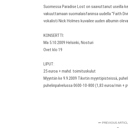
Suomessa Paradise Lost on saavuttanut useilla keik
vakuuttamaan suomalaisfaninsa uudella ”Faith Divid
vokalisti Nick Holmes kuvailee uuden albumin olev
KONSERTTI:
Ma 5.10.2009 Helsinki, Nosturi
Ovet klo 19
LIPUT:
25 euroa + mahd. toimituskulut
Myyntiin ke 9.9.2009 Tiketin myyntipisteissä, puhe
puhelinpalvelussa 0600-10-800 (1,83 euroa/min + pv
PREVIOUS ARTIC