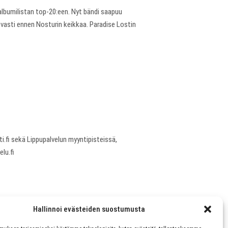
albumilistan top-20:een. Nyt bändi saapuu
ivasti ennen Nosturin keikkaa. Paradise Lostin
i.fi sekä Lippupalvelun myyntipisteissä,
lu.fi
Hallinnoi evästeiden suostumusta
NEXT ARTICLE
LMANLAAJUISEN LEVYTYSSOPIMUKSEN