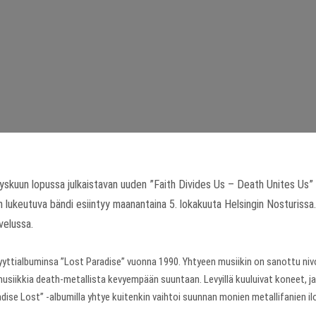
yskuun lopussa julkaistavan uuden ”Faith Divides Us – Death Unites Us” 
 lukeutuva bändi esiintyy maanantaina 5. lokakuuta Helsingin Nosturissa.
velussa.
yyttialbuminsa ”Lost Paradise” vuonna 1990. Yhtyeen musiikin on sanottu nivo
siikkia death-metallista kevyempään suuntaan. Levyillä kuuluivat koneet, ja y
ise Lost” -albumilla yhtye kuitenkin vaihtoi suunnan monien metallifanien i