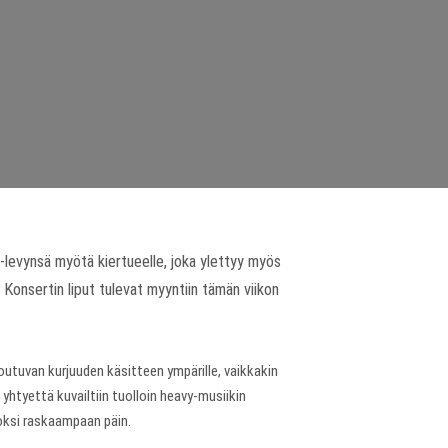
-levynsä myötä kiertueelle, joka ylettyy myös
 Konsertin liput tulevat myyntiin tämän viikon
utuvan kurjuuden käsitteen ympärille, vaikkakin
htyettä kuvailtiin tuolloin heavy-musiikin
loksi raskaampaan päin.