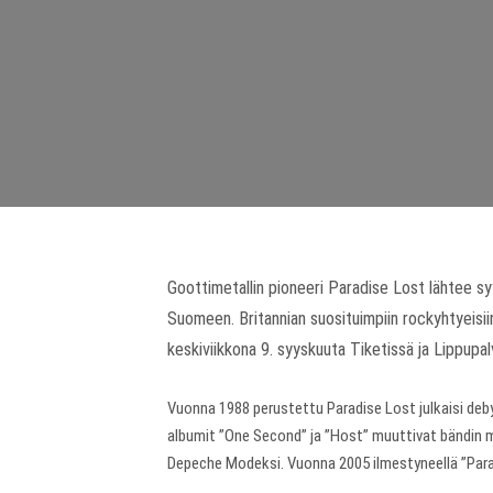
Goottimetallin pioneeri Paradise Lost lähtee sy
Suomeen. Britannian suosituimpiin rockyhtyeisiin
keskiviikkona 9. syyskuuta Tiketissä ja Lippupal
Vuonna 1988 perustettu Paradise Lost julkaisi deb
albumit ”One Second” ja ”Host” muuttivat bändin mu
Depeche Modeksi. Vuonna 2005 ilmestyneellä ”Parad