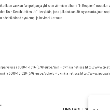
oillaan vankan fanipohjan ja yhtyeen viimeisin albumi ”In Requiem” nousikin 
es Us – Death Unites Us” -levyllään, joka julkaistaan 30. syyskuuta, juuri sop
an edeltäjäänsä synkempi ja hevimpi kattaus.
linpalvelussa 0600-1-1616 (0,98 euroa/min + pvm) ja netissä http://www.tikett
m) ja 0600-10-020 (5,99 euroa/puhelu + pvm) ja netissä http://www.lippupalve
LE
FINNTROLL SOLMI MAAI