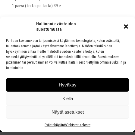
1 päivä (to tai pe tai la) 39 e
Lipunmyynti:
Hallinnoi evästeiden
www.pipefest.fi ja Lippupalvelu
suostumusta
Parhaan kokemuksen tarjoamiseksi käytämme teknologioita, kuten evästeitä,
tallentaaksemme ja/tai käyttääksemme laitetietoja. Näiden tekniikoiden
hyväksyminen antaa meille mahdollisuuden käsitellä tietoja, kuten
selauskäyttäytymistä tai yksilöllisiä tunnuksia tällä sivustolla. Suostumuksen
PREVIOUS ARTICLE
jättäminen tai peruuttaminen voi vaikuttaa haitallisesti tiettyihin ominaisuuksiin ja
TAMMERFESTISSÄ 80 000 JUHLIJAA
toimintoihin.
NEXT ARTICLE
Hyväksy
PIPEFESTISSÄ KAIKKIEN AIKOJEN
YLEISÖENNÄTYS: 18 000 JUHLIJAA
Kiellä
Näytä asetukset
Evästekäytäntö
Rekisteriseloste