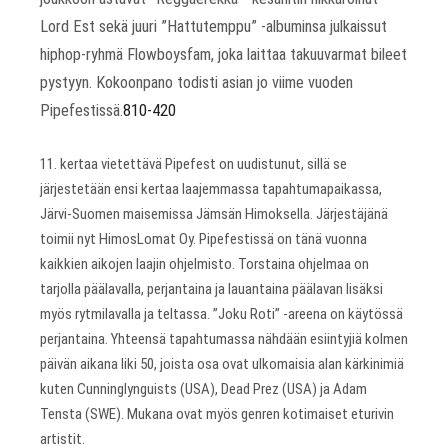
Lord Est sekä juuri ”Hattutemppu” -albuminsa julkaissut
hiphop-ryhmä Flowboysfam, joka laittaa takuuvarmat bileet
pystyyn. Kokoonpano todisti asian jo viime vuoden
Pipefestissä.
810-420
11. kertaa vietettävä Pipefest on uudistunut, sillä se
järjestetään ensi kertaa laajemmassa tapahtumapaikassa,
Järvi-Suomen maisemissa Jämsän Himoksella. Järjestäjänä
toimii nyt HimosLomat Oy. Pipefestissä on tänä vuonna
kaikkien aikojen laajin ohjelmisto. Torstaina ohjelmaa on
tarjolla päälavalla, perjantaina ja lauantaina päälavan lisäksi
myös rytmilavalla ja teltassa. ”Joku Roti” -areena on käytössä
perjantaina. Yhteensä tapahtumassa nähdään esiintyjiä kolmen
päivän aikana liki 50, joista osa ovat ulkomaisia alan kärkinimiä
kuten Cunninglynguists (USA), Dead Prez (USA) ja Adam
Tensta (SWE). Mukana ovat myös genren kotimaiset eturivin
artistit.