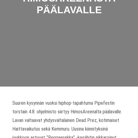
PÄÄLAVALLE
Suuren kysynnän vuoksi hiphop-tapahtuma Pipefestin
torstain 4.8. ohjelmisto siirtyy HimosAreenalta päälavalle.
Lavan valtaavat yhdysvaltalainen Dead Prez, kotimaiset
Haittavaikutus sekä Kemmuru. Uusina kiinnityksinä
joukkoon astuvat ”Reggaerekka” -kesähitin nikkaroinut