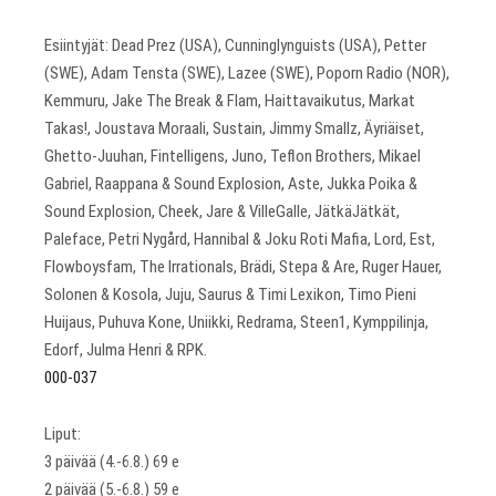
Esiintyjät: Dead Prez (USA), Cunninglynguists (USA), Petter
(SWE), Adam Tensta (SWE), Lazee (SWE), Poporn Radio (NOR),
Kemmuru, Jake The Break & Flam, Haittavaikutus, Markat
Takas!, Joustava Moraali, Sustain, Jimmy Smallz, Äyriäiset,
Ghetto-Juuhan, Fintelligens, Juno, Teflon Brothers, Mikael
Gabriel, Raappana & Sound Explosion, Aste, Jukka Poika &
Sound Explosion, Cheek, Jare & VilleGalle, JätkäJätkät,
Paleface, Petri Nygård, Hannibal & Joku Roti Mafia, Lord, Est,
Flowboysfam, The Irrationals, Brädi, Stepa & Are, Ruger Hauer,
Solonen & Kosola, Juju, Saurus & Timi Lexikon, Timo Pieni
Huijaus, Puhuva Kone, Uniikki, Redrama, Steen1, Kymppilinja,
Edorf, Julma Henri & RPK.
000-037
Liput:
3 päivää (4.-6.8.) 69 e
2 päivää (5.-6.8.) 59 e