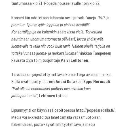
tuntumassa klo 21. Popeda nousee lavalle noin klo 22.
Konserttiin odotetaan tuhansia ravi- ja rock-faneja.
”VIP- ja
premium-liput myytiin loppuun jo ajoissa keväällä.
Konserttilippuja on kuitenkin saatavissa vielä. Tervetuloa
nauttimaan unohtumattomasta päivästä, jossa yhdistyvät
luontevalla tavalla niin rock kuin ravit. Näiden ohella tarjolla on
tottakai runsas juoma- ja ruokavalikoima”,
vinkkaa Tampereen
Ravirata Oy:n toimitusjohtaja
Päivi Lehtonen
.
Teivossa on järjestetty mittavia konsertteja aikaisemminkin.
Siellä ovat esiintyneet niin
Anssi Kela
kuin
Eppu Normaali
.
”Paikalla on erinomaiset puitteet niin raveihin kuin
jättitapahtumiin”
, Lehtonen toteaa.
Lipunmyynti on käynnissä osoitteessa http://popedaradalla.fi/.
Media voi akkreditoitua lähettämällä vapaamuotoisen
hakemuksen, josta käyvät ilmi työtehtävä ja media