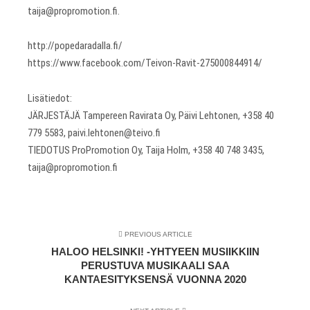
taija@propromotion.fi.
http://popedaradalla.fi/
https://www.facebook.com/Teivon-Ravit-275000844914/
Lisätiedot:
JÄRJESTÄJÄ Tampereen Ravirata Oy, Päivi Lehtonen, +358 40
779 5583‬, paivi.lehtonen@teivo.fi
TIEDOTUS ProPromotion Oy, Taija Holm, +358 40 748 3435,
taija@propromotion.fi
PREVIOUS ARTICLE
HALOO HELSINKI! -YHTYEEN MUSIIKKIIN
PERUSTUVA MUSIKAALI SAA
KANTAESITYKSENSÄ VUONNA 2020