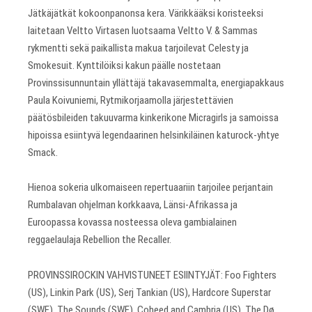
Jätkäjätkät kokoonpanonsa kera. Värikkääksi koristeeksi
laitetaan Veltto Virtasen luotsaama Veltto V. & Sammas
rykmentti sekä paikallista makua tarjoilevat Celesty ja
Smokesuit. Kynttilöiksi kakun päälle nostetaan
Provinssisunnuntain yllättäjä takavasemmalta, energiapakkaus
Paula Koivuniemi, Rytmikorjaamolla järjestettävien
päätösbileiden takuuvarma kinkerikone Micragirls ja samoissa
hipoissa esiintyvä legendaarinen helsinkiläinen katurock-yhtye
Smack.
Hienoa sokeria ulkomaiseen repertuaariin tarjoilee perjantain
Rumbalavan ohjelman korkkaava, Länsi-Afrikassa ja
Euroopassa kovassa nosteessa oleva gambialainen
reggaelaulaja Rebellion the Recaller.
PROVINSSIROCKIN VAHVISTUNEET ESIINTYJÄT: Foo Fighters
(US), Linkin Park (US), Serj Tankian (US), Hardcore Superstar
(SWE), The Sounds (SWE), Coheed and Cambria (US), The Dø