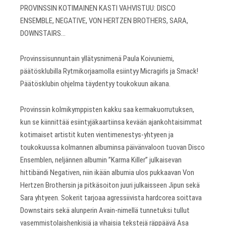
PROVINSSIN KOTIMAINEN KASTI VAHVISTUU: DISCO
ENSEMBLE, NEGATIVE, VON HERTZEN BROTHERS, SARA,
DOWNSTAIRS…
Provinssisunnuntain yllätysnimenä Paula Koivuniemi,
päätösklubilla Rytmikorjaamolla esiintyy Micragirls ja Smack!
Päätösklubin ohjelma täydentyy toukokuun aikana.
Provinssin kolmikymppisten kakku saa kermakuorrutuksen,
kun se kiinnittää esiintyjäkaartiinsa kevään ajankohtaisimmat
kotimaiset artistit kuten vientimenestys-yhtyeen ja
toukokuussa kolmannen albuminsa päivänvaloon tuovan Disco
Ensemblen, neljännen albumin ”Karma Killer” julkaisevan
hittibändi Negativen, niin ikään albumia ulos pukkaavan Von
Hertzen Brothersin ja pitkäsoiton juuri julkaisseen Jipun sekä
Sara yhtyeen. Sokerit tarjoaa agressiivista hardcorea soittava
Downstairs sekä alunperin Avain-nimellä tunnetuksi tullut
vasemmistolaishenkisiä ja vihaisia tekstejä räppäävä Asa