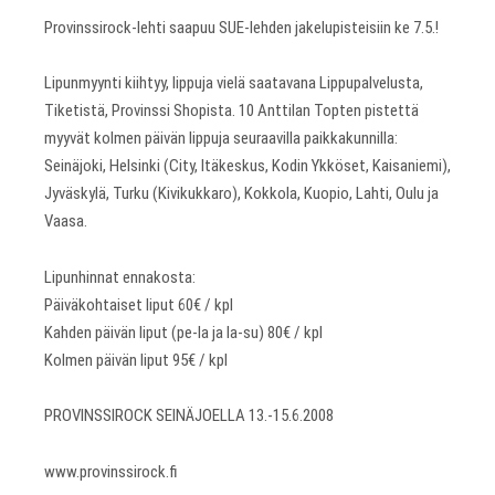
Provinssirock-lehti saapuu SUE-lehden jakelupisteisiin ke 7.5.!
Lipunmyynti kiihtyy, lippuja vielä saatavana Lippupalvelusta,
Tiketistä, Provinssi Shopista. 10 Anttilan Topten pistettä
myyvät kolmen päivän lippuja seuraavilla paikkakunnilla:
Seinäjoki, Helsinki (City, Itäkeskus, Kodin Ykköset, Kaisaniemi),
Jyväskylä, Turku (Kivikukkaro), Kokkola, Kuopio, Lahti, Oulu ja
Vaasa.
Lipunhinnat ennakosta:
Päiväkohtaiset liput 60€ / kpl
Kahden päivän liput (pe-la ja la-su) 80€ / kpl
Kolmen päivän liput 95€ / kpl
PROVINSSIROCK SEINÄJOELLA 13.-15.6.2008
www.provinssirock.fi