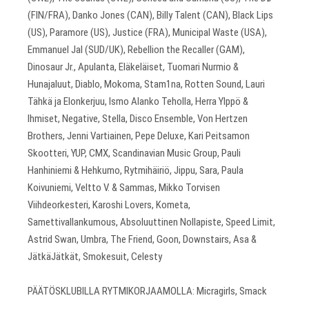
(FIN/FRA), Danko Jones (CAN), Billy Talent (CAN), Black Lips
(US), Paramore (US), Justice (FRA), Municipal Waste (USA),
Emmanuel Jal (SUD/UK), Rebellion the Recaller (GAM),
Dinosaur Jr., Apulanta, Eläkeläiset, Tuomari Nurmio &
Hunajaluut, Diablo, Mokoma, Stam1na, Rotten Sound, Lauri
Tähkä ja Elonkerjuu, Ismo Alanko Teholla, Herra Ylppö &
Ihmiset, Negative, Stella, Disco Ensemble, Von Hertzen
Brothers, Jenni Vartiainen, Pepe Deluxe, Kari Peitsamon
Skootteri, YUP, CMX, Scandinavian Music Group, Pauli
Hanhiniemi & Hehkumo, Rytmihäiriö, Jippu, Sara, Paula
Koivuniemi, Veltto V. & Sammas, Mikko Torvisen
Viihdeorkesteri, Karoshi Lovers, Kometa,
Samettivallankumous, Absoluuttinen Nollapiste, Speed Limit,
Astrid Swan, Umbra, The Friend, Goon, Downstairs, Asa &
JätkäJätkät, Smokesuit, Celesty
PÄÄTÖSKLUBILLA RYTMIKORJAAMOLLA: Micragirls, Smack