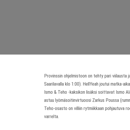
Provinssin ohjelmistoon on tehty pari viilausta ja
Saarilavalla klo 1:00). HellYeah joutui matka-ai
Ismo & Teho -kaksikon lisäksi soittavat Ismo Al
astuu lyömäsoitinvirtuoosi Zarkus Poussa (rummut
Teho-osasto on villiin rytmiikkaan pohjautuva ro
varrelta.