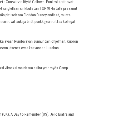
Brett Gurewitzin löytö Gallows. Punkrokkarit ovat
t singlellään sinkkulistan TOP40 -listalle ja saanut
hmän piti soittaa Floridan Disneylandissä, mutta
siin ovat auki ja brittipunkkijyrä soittaa kollegat
joka avaan Rumbalavan sunnuntain ohjelman. Kuoron
 Kuoron jäsenet ovat kasvaneet Lusakan
aksi viimeksi mainittua esiintyvät myös Camp
h (UK), A Day to Remember (US), Jello Biafra and