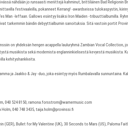
ivässä nähdään jo runsaasti meriittejä kahminut, brittiläinen Bad Religionin 
ttavilla festivaaleilla, pokanneet Kerrang! -awardseissa tulokaspystin, kiiriny
 Yes Man -leffaan. Gallows esiintyy lisäksi Iron Maiden -tribuuttialbumilla. Ry
livat tarkemmin bändin debyyttialbumin sanoituksia. Sitä vastoin portit Provins
inssiin on yhdeksän hengen acappella lauluryhmä Zambian Vocal Collection, 
itetystä musiikista sekä modernista englanninkielisestä kevyestä musiikista.
illa kehityshankkeita.
Flamma ja Jaakko & Jay -duo, joka esiintyy myös Rumbalavalla sunnuntaina. K
öm, 040 524 8150, ramona.forsstrom@warnermusic.com
olm, 040 748 3435, taija.holm@provinssi.fi
in (GER), Bullet for My Valentine (UK), 30 Seconds to Mars (US), Paloma Fait