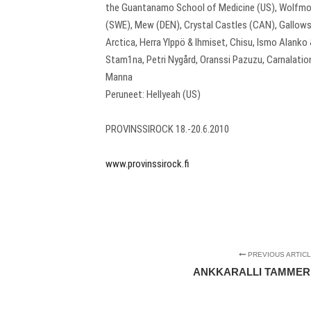
the Guantanamo School of Medicine (US), Wolfmoth
(SWE), Mew (DEN), Crystal Castles (CAN), Gallows (
Arctica, Herra Ylppö & Ihmiset, Chisu, Ismo Alan
Stam1na, Petri Nygård, Oranssi Pazuzu, Carnalation
Manna
Peruneet: Hellyeah (US)
PROVINSSIROCK 18.-20.6.2010
www.provinssirock.fi
PREVIOUS ARTIC
ANKKARALLI TAMMER