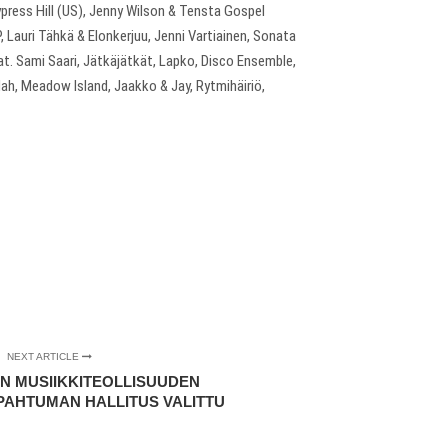
ress Hill (US), Jenny Wilson & Tensta Gospel
 Lauri Tähkä & Elonkerjuu, Jenni Vartiainen, Sonata
. Sami Saari, Jätkäjätkät, Lapko, Disco Ensemble,
Nah, Meadow Island, Jaakko & Jay, Rytmihäiriö,
NEXT ARTICLE
N MUSIIKKITEOLLISUUDEN
PAHTUMAN HALLITUS VALITTU