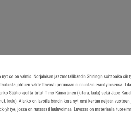
 nyt se on valmis. Norjalaisen jazzmetallibändin Shiningin soittoaika siirtyy
katauluista johtuen valitettavasti perumaan sunnuntain esiintymisensä. T
anko Säätiö-ajoilta tutut Timo Kämäräinen (kitara, laulu) sekä Jape Karja
, laulu). Alanko on lavoilla bändin kera nyt ensi kertaa neljään vuoteen j
ck-yhtye, jossa on runsaasti lauluvoimaa. Luvassa on materiaalia tuoreim