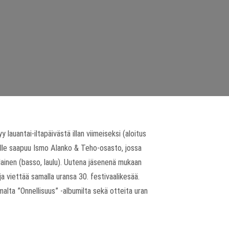
 lauantai-iltapäivästä illan viimeiseksi (aloitus
ilalle saapuu Ismo Alanko & Teho-osasto, jossa
lainen (basso, laulu). Uutena jäsenenä mukaan
a viettää samalla uransa 30. festivaalikesää.
malta ”Onnellisuus” -albumilta sekä otteita uran