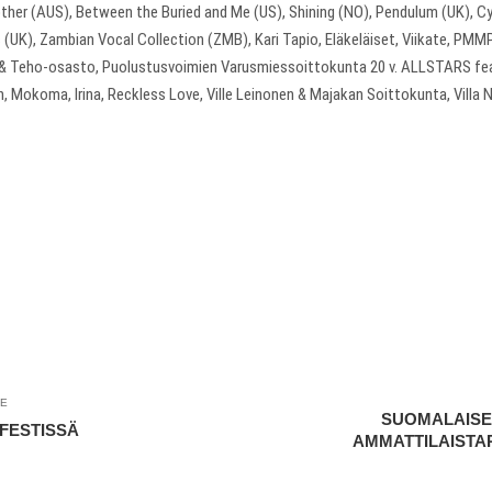
er (AUS), Between the Buried and Me (US), Shining (NO), Pendulum (UK), Cyp
UK), Zambian Vocal Collection (ZMB), Kari Tapio, Eläkeläiset, Viikate, PMMP,
ko & Teho-osasto, Puolustusvoimien Varusmiessoittokunta 20 v. ALLSTARS feat
, Mokoma, Irina, Reckless Love, Ville Leinonen & Majakan Soittokunta, Villa 
LE
SUOMALAISE
FESTISSÄ
AMMATTILAISTA