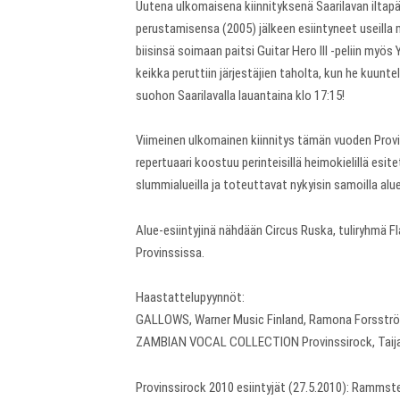
Uutena ulkomaisena kiinnityksenä Saarilavan iltapä
perustamisensa (2005) jälkeen esiintyneet useilla mi
biisinsä soimaan paitsi Guitar Hero III -peliin myös
keikka peruttiin järjestäjien taholta, kun he kuunte
suohon Saarilavalla lauantaina klo 17:15!
Viimeinen ulkomainen kiinnitys tämän vuoden Prov
repertuaari koostuu perinteisillä heimokielillä es
slummialueilla ja toteuttavat nykyisin samoilla alue
Alue-esiintyjinä nähdään Circus Ruska, tuliryhmä 
Provinssissa.
Haastattelupyynnöt:
GALLOWS, Warner Music Finland, Ramona Forsstr
ZAMBIAN VOCAL COLLECTION Provinssirock, Taija H
Provinssirock 2010 esiintyjät (27.5.2010): Rammste