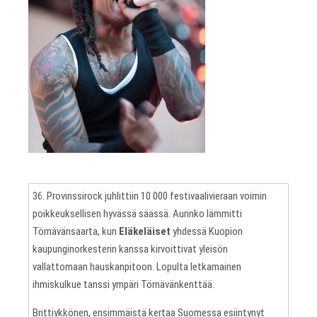
36. Provinssirock juhlittiin 10 000 festivaalivieraan voimin
poikkeuksellisen hyvässä säässä. Aurinko lämmitti
Törnävänsaarta, kun
Eläkeläiset
yhdessä Kuopion
kaupunginorkesterin kanssa kirvoittivat yleisön
vallattomaan hauskanpitoon. Lopulta letkamainen
ihmiskulkue tanssi ympäri Törnävänkenttää.
Brittiykkönen, ensimmäistä kertaa Suomessa esiintynyt