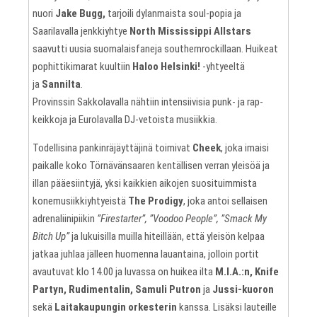
nuori
Jake Bugg,
tarjoili dylanmaista soul-popia ja
Saarilavalla jenkkiyhtye
North Mississippi Allstars
saavutti uusia suomalaisfaneja southernrockillaan. Huikeat
pophittikimarat kuultiin
Haloo Helsinki!
-yhtyeeltä
ja
Sannilta
.
Provinssin Sakkolavalla nähtiin intensiivisia punk- ja rap-
keikkoja ja Eurolavalla DJ-vetoista musiikkia.
Todellisina pankinräjäyttäjinä toimivat
Cheek
, joka imaisi
paikalle koko Törnävänsaaren kentällisen verran yleisöä ja
illan pääesiintyjä, yksi kaikkien aikojen suosituimmista
konemusiikkiyhtyeistä
The Prodigy
, joka antoi sellaisen
adrenaliinipiikin
”Firestarter”, ”Voodoo People”, ”Smack My
Bitch Up”
ja lukuisilla muilla hiteillään, että yleisön kelpaa
jatkaa juhlaa jälleen huomenna lauantaina, jolloin portit
avautuvat klo 14.00 ja luvassa on huikea ilta
M.I.A.:n, Knife
Partyn, Rudimentalin, Samuli Putron
ja
Jussi-kuoron
sekä
Laitakaupungin orkesterin
kanssa. Lisäksi lauteille