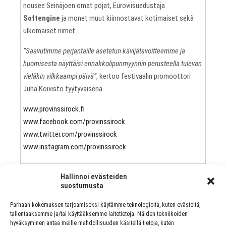
nousee Seinäjoen omat pojat, Euroviisuedustaja
Softengine
ja monet muut kiinnostavat kotimaiset sekä
ulkomaiset nimet.
”Saavutimme perjantaille asetetun kävijätavoitteemme ja
huomisesta näyttäisi ennakkolipunmyynnin perusteella tulevan
vieläkin vilkkaampi päivä”
, kertoo festivaalin promoottori
Juha Koivisto tyytyväisenä.
www.provinssirock.fi
www.facebook.com/provinssirock
www.twitter.com/provinssirock
www.instagram.com/provinssirock
Hallinnoi evästeiden
suostumusta
Parhaan kokemuksen tarjoamiseksi käytämme teknologioita, kuten evästeitä,
PREVIOUS ARTICLE
tallentaaksemme ja/tai käyttääksemme laitetietoja. Näiden tekniikoiden
hyväksyminen antaa meille mahdollisuuden käsitellä tietoja, kuten
HISTORIAN ENSIMMÄINEN MOTÖRHEAD-