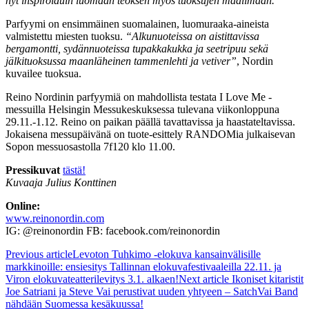
nyt inspiroiduin luomaan teoksen myös tuoksujen maailmaan.”
Parfyymi on ensimmäinen suomalainen, luomuraaka-aineista
valmistettu miesten tuoksu.
“Alkunuoteissa on aistittavissa
bergamontti, sydännuoteissa tupakkakukka ja seetripuu sekä
jälkituoksussa maanläheinen tammenlehti ja vetiver”
, Nordin
kuvailee tuoksua.
Reino Nordinin parfyymiä on mahdollista testata I Love Me -
messuilla Helsingin Messukeskuksessa tulevana viikonloppuna
29.11.-1.12. Reino on paikan päällä tavattavissa ja haastateltavissa.
Jokaisena messupäivänä on tuote-esittely RANDOMia julkaisevan
Sopon messuosastolla 7f120 klo 11.00.
Pressikuvat
tästä!
Kuvaaja Julius Konttinen
Online:
www.reinonordin.com
IG: @reinonordin FB: facebook.com/reinonordin
Previous article
Levoton Tuhkimo -elokuva kansainvälisille
markkinoille: ensiesitys Tallinnan elokuvafestivaaleilla 22.11. ja
Viron elokuvateatterilevitys 3.1. alkaen!
Next article
Ikoniset kitaristit
Joe Satriani ja Steve Vai perustivat uuden yhtyeen – SatchVai Band
nähdään Suomessa kesäkuussa!