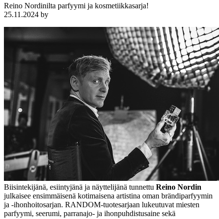
Reino Nordinilta parfyymi ja kosmetiikkasarja!
25.11.2024
by
Biisintekijänä, esiintyjänä ja näyttelijänä tunnettu
Reino Nordin
julkaisee ensimmäisenä kotimaisena artistina oman brändiparfyymin
ja -ihonhoitosarjan. RANDOM-tuotesarjaan lukeutuvat miesten
parfyymi, seerumi, parranajo- ja ihonpuhdistusaine sekä