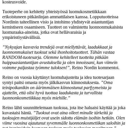
kosteusvoide.
Tuoteperhe on kehitetty yhteistyössä luomukosmetiikkaan
erikoistuneen pitkänlinjan ammattilaisen kanssa. Lopputuotteissa
Nordinin taiteellinen visio ja intohimo yhdistyvät asiantuntijan
kemistiseen osaamiseen. Tuotteet on valmistettu luonnonmukaisista
luomuraaka-aineista, jotka ovat hellävaraisia ja
ympäristöystävällisiä.
”Nykyajan kasvavia trendejä ovat miellyttävät, laadukkaat ja
luonnonmukaiset tuoksut sekä ihonhoitotuotteet. Tähän vastaa
RANDOM-tuotesarja. Olemme kehitelleet tuotteita pitkään
huippuasiantuntijan avustuksella ja olen innoissani, kun viimein
voimme paljastaa työmme tuloksen!”
, Reino Nordin kommentoi.
Reino on vuosia käyttänyt luomuhajusteita ja idea tuotesarjaan
syntyi paitsi omasta myös jälkikasvun kiinnostuksesta.
”Oma
teinipoikanikin on äärimmäisen kiinnostunut parfyymeista ja
ajattelin, että olisi hyvä tuottaa laadukasta ja turvallista
luonnonkosmetiikkaa myös miehille.”
Reino lähti suunnittelemaan tuoksua, jota itse haluaisi käyttää ja joka
kuvastaisi häntä.
”Tuoksut ovat aina olleet minulle tärkeitä ja
tuoksujen muistijäljet ovat usein sidottu elämän isoihin hetkiin. Olen
viime vuosina ajautunut syvemmälle luonnonkosmetiikan saloihin ja