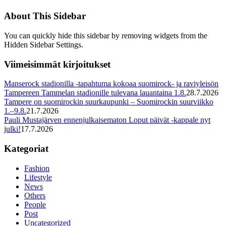
About This Sidebar
You can quickly hide this sidebar by removing widgets from the
Hidden Sidebar Settings.
Viimeisimmät kirjoitukset
Manserock stadionilla -tapahtuma kokoaa suomirock- ja raviyleisön
Tampereen Tammelan stadionille tulevana lauantaina 1.8.
28.7.2026
Tampere on suomirockin suurkaupunki – Suomirockin suurviikko
1.–9.8.
21.7.2026
Pauli Mustajärven ennenjulkaisematon Loput päivät -kappale nyt
julki!
17.7.2026
Kategoriat
Fashion
Lifestyle
News
Others
People
Post
Uncategorized