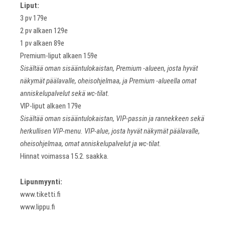
Liput:
3 pv 179e
2 pv alkaen 129e
1 pv alkaen 89e
Premium-liput alkaen 159e
Sisältää oman sisääntulokaistan, Premium -alueen, josta hyvät
näkymät päälavalle, oheisohjelmaa, ja Premium -alueella omat
anniskelupalvelut sekä wc-tilat.
VIP-liput alkaen 179e
Sisältää oman sisääntulokaistan, VIP-passin ja rannekkeen sekä
herkullisen VIP-menu. VIP-alue, josta hyvät näkymät päälavalle,
oheisohjelmaa, omat anniskelupalvelut ja wc-tilat.
Hinnat voimassa 15.2. saakka.
Lipunmyynti:
www.tiketti.fi
www.lippu.fi