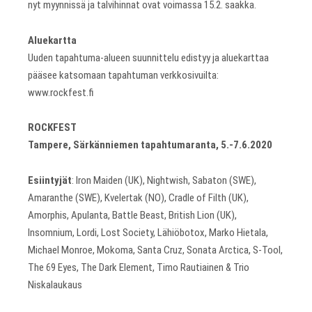
nyt myynnissä ja talvihinnat ovat voimassa 15.2. saakka.
Aluekartta
Uuden tapahtuma-alueen suunnittelu edistyy ja aluekarttaa
pääsee katsomaan tapahtuman verkkosivuilta:
www.rockfest.fi
ROCKFEST
Tampere, Särkänniemen tapahtumaranta, 5.-7.6.2020
Esiintyjät
: Iron Maiden (UK), Nightwish, Sabaton (SWE),
Amaranthe (SWE), Kvelertak (NO), Cradle of Filth (UK),
Amorphis, Apulanta, Battle Beast, British Lion (UK),
Insomnium, Lordi, Lost Society, Lähiöbotox, Marko Hietala,
Michael Monroe, Mokoma, Santa Cruz, Sonata Arctica, S-Tool,
The 69 Eyes, The Dark Element, Timo Rautiainen & Trio
Niskalaukaus