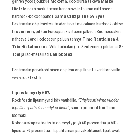
genren ykkösjoukkue
Mokoma
, soolouraa tekevä
Marko
Hietala
sekä merkittävää kansainvälistä uraa niittäneet
hardrock-kokoonpanot
Santa Cruz
ja
The 69 Eyes
.
Festivaalin ohjelmistoa täydentävät melodinen hardrock-yhtye
Insomnium
, pitkän Euroopan kiertueen jälkeen Suomessakin
nähtävä
Lordi
, odotetun paluun tehnyt
Timo Rautiainen &
Trio Niskalaukaus
, Ville Laihialan (ex-Sentenced) johtama
S-
Tool
ja rap-metallisti
Lähiöbotox
.
Festivaalin päiväkohtainen ohjelma on julkaistu verkkosivuilla
www.rockfest.fi
Lipuista myyty 60%
Rockfestin lipunmyynti käy vauhdilla.
”Erityisesti viime vuoden
lopulla myynti oli ennätyksellistä”
, sanoo promoottori Timo
Isomäki.
Kokonaiskapasiteetista on myyty jo yli 60 prosenttia ja VIP-
lipuista 70 prosenttia. Tapahtuman päiväkohtaiset liput ovat