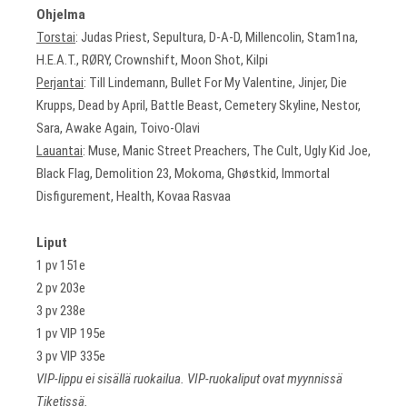
Ohjelma
Torstai
: Judas Priest, Sepultura, D-A-D, Millencolin, Stam1na,
H.E.A.T., RØRY, Crownshift, Moon Shot, Kilpi
Perjantai
: Till Lindemann, Bullet For My Valentine, Jinjer, Die
Krupps, Dead by April, Battle Beast, Cemetery Skyline, Nestor,
Sara, Awake Again, Toivo-Olavi
Lauantai
: Muse, Manic Street Preachers, The Cult, Ugly Kid Joe,
Black Flag, Demolition 23, Mokoma, Ghøstkid, Immortal
Disfigurement, Health, Kovaa Rasvaa
Liput
1 pv 151e
2 pv 203e
3 pv 238e
1 pv VIP 195e
3 pv VIP 335e
VIP-lippu ei sisällä ruokailua. VIP-ruokaliput ovat myynnissä
Tiketissä.