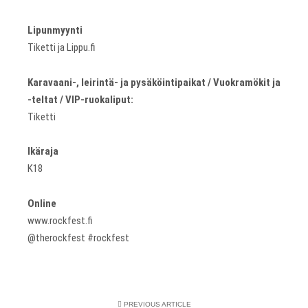
Lipunmyynti
Tiketti ja Lippu.fi
Karavaani-, leirintä- ja pysäköintipaikat / Vuokramökit ja
-teltat / VIP-ruokaliput:
Tiketti
Ikäraja
K18
Online
www.rockfest.fi
@therockfest #rockfest
PREVIOUS ARTICLE