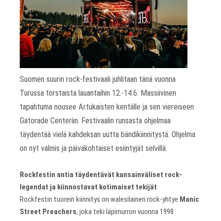
Suomen suurin rock-festivaali juhlitaan tänä vuonna
Turussa torstaista lauantaihin 12.-14.6. Massiivinen
tapahtuma nousee Artukaisten kentälle ja sen viereiseen
Gatorade Centeriin. Festivaalin runsasta ohjelmaa
täydentää vielä kahdeksan uutta bändikiinnitystä. Ohjelma
on nyt valmis ja päiväkohtaiset esiintyjät selvillä.
Rockfestin antia täydentävät kansainväliset rock-
legendat ja kiinnostavat kotimaiset tekijät
Rockfestin tuorein kiinnitys on walesilainen rock-yhtye
Manic
Street Preachers
, joka teki läpimurron vuonna 1998