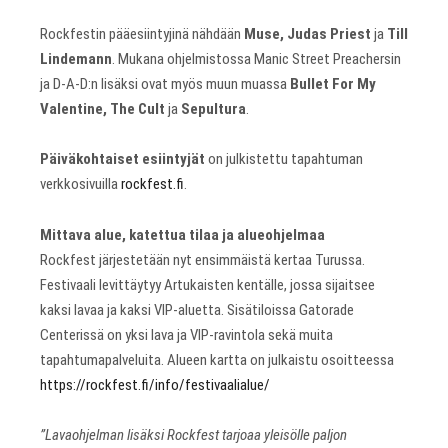
Rockfestin pääesiintyjinä nähdään
Muse, Judas Priest
ja
Till
Lindemann
. Mukana ohjelmistossa Manic Street Preachersin
ja D-A-D:n lisäksi ovat myös muun muassa
Bullet For My
Valentine, The Cult
ja
Sepultura
.
Päiväkohtaiset esiintyjät
on julkistettu tapahtuman
verkkosivuilla
rockfest.fi
.
Mittava alue, katettua tilaa ja alueohjelmaa
Rockfest järjestetään nyt ensimmäistä kertaa Turussa.
Festivaali levittäytyy Artukaisten kentälle, jossa sijaitsee
kaksi lavaa ja kaksi VIP-aluetta. Sisätiloissa Gatorade
Centerissä on yksi lava ja VIP-ravintola sekä muita
tapahtumapalveluita. Alueen kartta on julkaistu osoitteessa
https://rockfest.fi/info/festivaalialue/
”Lavaohjelman lisäksi Rockfest tarjoaa yleisölle paljon