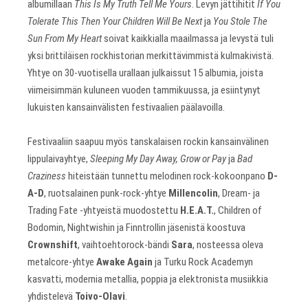
albumillaan
This Is My Truth Tell Me Yours
. Levyn jättihitit
If You
Tolerate This Then Your Children Will Be Next
ja
You Stole The
Sun From My Heart
soivat kaikkialla maailmassa ja levystä tuli
yksi brittiläisen rockhistorian merkittävimmistä kulmakivistä.
Yhtye on 30-vuotisella urallaan julkaissut 15 albumia, joista
viimeisimmän kuluneen vuoden tammikuussa, ja esiintynyt
lukuisten kansainvälisten festivaalien päälavoilla.
Festivaaliin saapuu myös tanskalaisen rockin kansainvälinen
lippulaivayhtye,
Sleeping My Day Away, Grow or Pay
ja
Bad
Craziness
hiteistään tunnettu melodinen rock-kokoonpano
D-
A-D
, ruotsalainen punk-rock-yhtye
Millencolin
, Dream- ja
Trading Fate -yhtyeistä muodostettu
H.E.A.T.
, Children of
Bodomin, Nightwishin ja Finntrollin jäsenistä koostuva
Crownshift
, vaihtoehtorock-bändi
Sara
, nosteessa oleva
metalcore-yhtye
Awake Again
ja Turku Rock Academyn
kasvatti, modernia metallia, poppia ja elektronista musiikkia
yhdistelevä
Toivo-Olavi
.