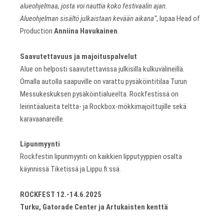
alueohjelmaa, josta voi nauttia koko festivaalin ajan.
Alueohjelman sisältö julkaistaan kevään aikana”
, lupaa Head of
Production
Anniina Havukainen
.
Saavutettavuus ja majoituspalvelut
Alue on helposti saavutettavissa julkisilla kulkuvälineillä.
Omalla autolla saapuville on varattu pysäköintitilaa Turun
Messukeskuksen pysäköintialueelta. Rockfestissä on
leirintäalueita teltta- ja Rockbox-mökkimajoittujille sekä
karavaanareille.
Lipunmyynti
Rockfestin lipunmyynti on kaikkien lipputyyppien osalta
käynnissä Tiketissä ja Lippu.fi:ssä.
ROCKFEST 12.-14.6.2025
Turku, Gatorade Center ja Artukaisten kenttä