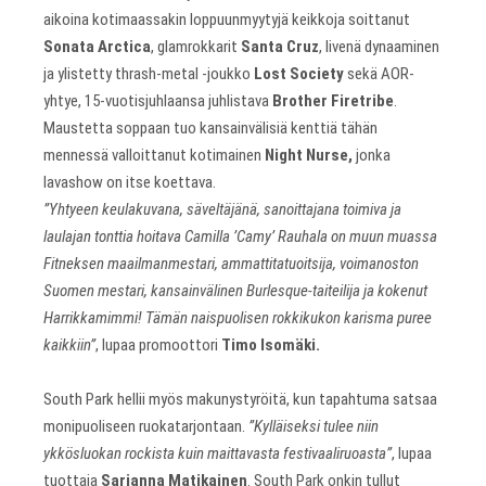
aikoina kotimaassakin loppuunmyytyjä keikkoja soittanut
Sonata Arctica
, glamrokkarit
Santa Cruz
, livenä dynaaminen
ja ylistetty thrash-metal -joukko
Lost Society
sekä AOR-
yhtye, 15-vuotisjuhlaansa juhlistava
Brother Firetribe
.
Maustetta soppaan tuo kansainvälisiä kenttiä tähän
mennessä valloittanut kotimainen
Night Nurse,
jonka
lavashow on itse koettava.
”Yhtyeen keulakuvana, säveltäjänä, sanoittajana toimiva ja
laulajan tonttia hoitava Camilla ’Camy’ Rauhala on muun muassa
Fitneksen maailmanmestari, ammattitatuoitsija, voimanoston
Suomen mestari, kansainvälinen Burlesque-taiteilija ja kokenut
Harrikkamimmi! Tämän naispuolisen rokkikukon karisma puree
kaikkiin”
, lupaa promoottori
Timo Isomäki.
South Park hellii myös makunystyröitä, kun tapahtuma satsaa
monipuoliseen ruokatarjontaan.
”Kylläiseksi tulee niin
ykkösluokan rockista kuin maittavasta festivaaliruoasta”
, lupaa
tuottaja
Sarianna Matikainen
. South Park onkin tullut