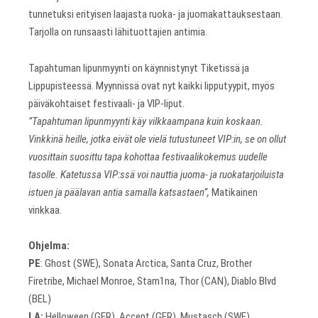
tunnetuksi erityisen laajasta ruoka- ja juomakattauksestaan.
Tarjolla on runsaasti lähituottajien antimia.
Tapahtuman lipunmyynti on käynnistynyt Tiketissä ja
Lippupisteessä. Myynnissä ovat nyt kaikki lipputyypit, myös
päiväkohtaiset festivaali- ja VIP-liput.
”Tapahtuman lipunmyynti käy vilkkaampana kuin koskaan.
Vinkkinä heille, jotka eivät ole vielä tutustuneet VIP:in, se on ollut
vuosittain suosittu tapa kohottaa festivaalikokemus uudelle
tasolle. Katetussa VIP:ssä voi nauttia juoma- ja ruokatarjoiluista
istuen ja päälavan antia samalla katsastaen”,
Matikainen
vinkkaa.
Ohjelma:
PE
: Ghost (SWE), Sonata Arctica, Santa Cruz, Brother
Firetribe, Michael Monroe, Stam1na, Thor (CAN), Diablo Blvd
(BEL)
LA:
Helloween (GER), Accept (GER), Mustasch (SWE),