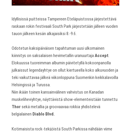
Idyllisissä puitteissa Tampereen Eteläpuistossa järjestettävä
raskaan rokin festivaali South Park järjestetään jälleen vuoden
tauon jälkeen kesän alkajaisiksi 8.-9.6.
Odotetun kaksipäiväisen tapahtuman uusi ulkomainen
kiinnitys on saksalaisen hevimetallin uranuurtaja
Accept
.
Elokuussa tuoreimman albumin päivitetyllä kokoonpanolla
julkaissut legendayhtye on ollut kiertueella koko alkuvuoden ja
teki vaikuttavaa jälkeä viikonloppuna Suomenkin keikkalavoilla
Helsingissä ja Turussa.
Niin ikään toinen kansainvälinen vahvistus on Kanadan
muskeliheviyhtye, näyttävistä show-elementeistään tunnettu
Thor
sekä metallia ja groovaavaa rokkia yhdistelevä
belgialainen
Diablo Blvd.
Kotimaisista rock-tekijöistä South Parkissa nähdään viime