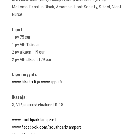
Mokoma, Beast in Black, Amorphis, Lost Society, S-tool, Night
Nurse
Liput:
1 pv 75 eur
1 pv VIP 125 eur
2 pv alkaen 119 eur
2 pv VIP alkaen 179 eur
Lipunmyynti:
www.tiketti.fi
ja
www.lippu.fi
Ikäraja:
S, VIP ja anniskelualueet K-18
www.southparktampere.fi
www.facebook.com/southparktampere