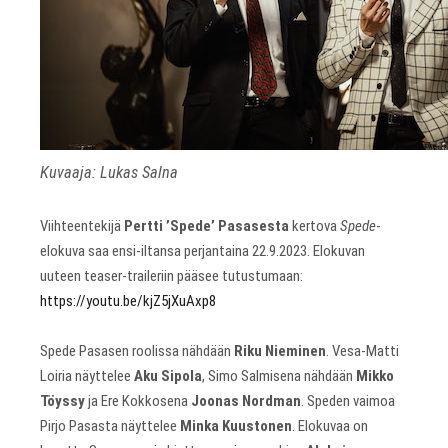
Kuvaaja: Lukas Salna
Viihteentekijä
Pertti ’Spede’ Pasasesta
kertova
Spede
-
elokuva saa ensi-iltansa perjantaina 22.9.2023. Elokuvan
uuteen teaser-traileriin pääsee tutustumaan:
https://youtu.be/kjZ5jXuAxp8
Spede Pasasen roolissa nähdään
Riku Nieminen
. Vesa-Matti
Loiria näyttelee
Aku Sipola
, Simo Salmisena nähdään
Mikko
Töyssy
ja Ere Kokkosena
Joonas Nordman
. Speden vaimoa
Pirjo Pasasta näyttelee
Minka Kuustonen
. Elokuvaa on