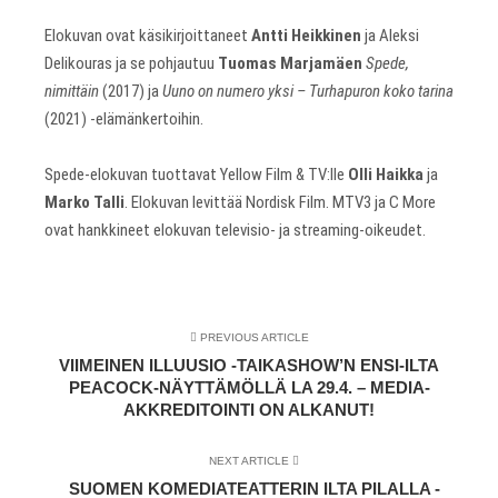
Elokuvan ovat käsikirjoittaneet
Antti Heikkinen
ja Aleksi
Delikouras ja se pohjautuu
Tuomas Marjamäen
Spede,
nimittäin
(2017) ja
Uuno on numero yksi – Turhapuron koko tarina
(2021) -elämänkertoihin.
Spede-elokuvan tuottavat Yellow Film & TV:lle
Olli Haikka
ja
Marko Talli
. Elokuvan levittää Nordisk Film. MTV3 ja C More
ovat hankkineet elokuvan televisio- ja streaming-oikeudet.
PREVIOUS ARTICLE
VIIMEINEN ILLUUSIO -TAIKASHOW’N ENSI-ILTA
PEACOCK-NÄYTTÄMÖLLÄ LA 29.4. – MEDIA-
AKKREDITOINTI ON ALKANUT!
NEXT ARTICLE
SUOMEN KOMEDIATEATTERIN ILTA PILALLA -