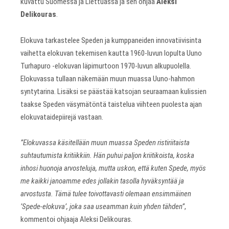
kuvattu Suomessa ja Liettuassa ja sen ohjaa
Aleksi
Delikouras
.
Elokuva tarkastelee Speden ja kumppaneiden innovatiivisinta
vaihetta elokuvan tekemisen kautta 1960-luvun lopulta Uuno
Turhapuro -elokuvan läpimurtoon 1970-luvun alkupuolella.
Elokuvassa tullaan näkemään muun muassa Uuno-hahmon
syntytarina. Lisäksi se päästää katsojan seuraamaan kulissien
taakse Speden väsymätöntä taistelua viihteen puolesta ajan
elokuvataidepiirejä vastaan.
”Elokuvassa käsitellään muun muassa Speden ristiriitaista
suhtautumista kritiikkiin. Hän puhui paljon kriitikoista, koska
inhosi huonoja arvosteluja, mutta uskon, että kuten Spede, myös
me kaikki janoamme edes jollakin tasolla hyväksyntää ja
arvostusta. Tämä tulee toivottavasti olemaan ensimmäinen
’Spede-elokuva’, joka saa useamman kuin yhden tähden”
,
kommentoi ohjaaja Aleksi Delikouras.