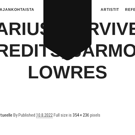
AJANKOHTAISTA
ARTISTIT
REF
ARIUS_SURVIV
EDITS_JARMO
LOWRES
tueelle
By
Published
10.8.2022
Full size is
354 × 236
pixels