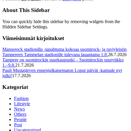
About This Sidebar
You can quickly hide this sidebar by removing widgets from the
Hidden Sidebar Settings.
Viimeisimmät kirjoitukset
Manserock stadionilla -tapahtuma kokoaa suomirock- ja raviyleisön
Tampereen Tammelan stadionille tulevana lauantaina 1.8.
28.7.2026
Tampere on suomirockin suurkaupunki – Suomirockin suurviikko
1.–9.8.
21.7.2026
Pauli Mustajärven ennenjulkaisematon Loput päivät -kappale nyt
julki!
17.7.2026
Kategoriat
Fashion
Lifestyle
News
Others
People
Post
Uncategorized