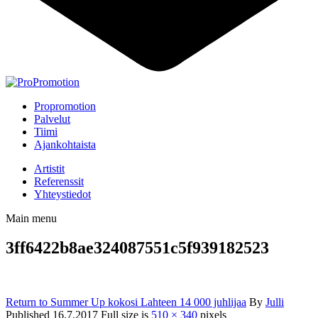
Propromotion
Palvelut
Tiimi
Ajankohtaista
Artistit
Referenssit
Yhteystiedot
Main menu
3ff6422b8ae324087551c5f939182523
Return to Summer Up kokosi Lahteen 14 000 juhlijaa
By
Julli
Published
16.7.2017
Full size is
510 × 340
pixels