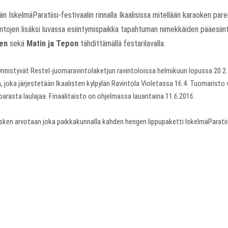
än IskelmäParatiisi-festivaalin rinnalla Ikaalisissa mitellään karaoken 
kintojen lisäksi luvassa esiintymispaikka tapahtuman nimekkäiden pääesiin
sen
sekä
Matin ja Tepon
tähdittämällä festarilavalla.
ynnistyvät Restel-juomaravintolaketjun ravintoloissa helmikuun lopussa 20.2.
n, joka järjestetään Ikaalisten kylpylän Ravintola Violetassa 16.4. Tuomaristo
arasta laulajaa. Finaalitaisto on ohjelmassa lauantaina 11.6.2016.
esken arvotaan joka paikkakunnalla kahden hengen lippupaketti IskelmäParatiisi