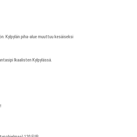
ön. Kylpylän piha-alue muuttuu kesäiseksi
ntasipi Ikaalisten Kylpylässä.
!
lätysohjelmaa) 120 EUR