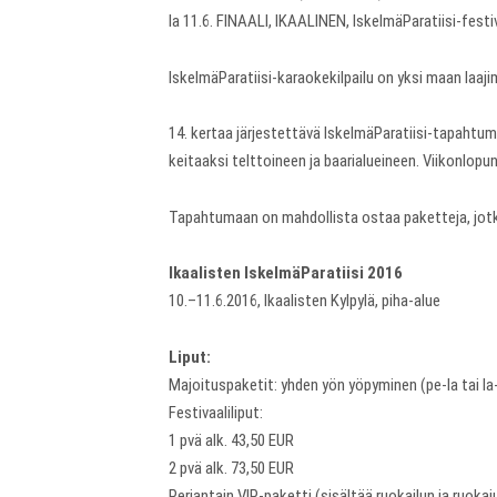
la 11.6. FINAALI, IKAALINEN, IskelmäParatiisi-festi
IskelmäParatiisi-karaokekilpailu on yksi maan laaji
14. kertaa järjestettävä IskelmäParatiisi-tapahtu
keitaaksi telttoineen ja baarialueineen. Viikonlop
Tapahtumaan on mahdollista ostaa paketteja, jotka
Ikaalisten IskelmäParatiisi 2016
10.–11.6.2016, Ikaalisten Kylpylä, piha-alue
Liput:
Majoituspaketit: yhden yön yöpyminen (pe-la tai la
Festivaaliliput:
1 pvä alk. 43,50 EUR
2 pvä alk. 73,50 EUR
Perjantain VIP-paketti (sisältää ruokailun ja ruok