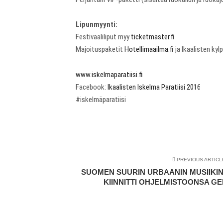
Lipunmyynti:
Festivaaliliput myy
ticketmaster.fi
Majoituspaketit
Hotellimaailma.fi
ja Ikaalisten kyl
www.iskelmaparatiisi.fi
Facebook:
Ikaalisten Iskelma Paratiisi 2016
#iskelmäparatiisi
PREVIOUS ARTICL
SUOMEN SUURIN URBAANIN MUSIIKIN
KIINNITTI OHJELMISTOONSA G