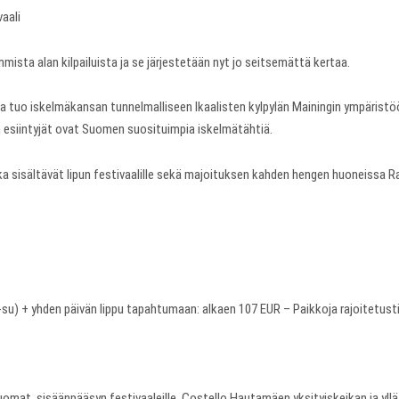
vaali
mmista alan kilpailuista ja se järjestetään nyt jo seitsemättä kertaa.
ma tuo iskelmäkansan tunnelmalliseen Ikaalisten kylpylän Mainingin ympäristö
un esiintyjät ovat Suomen suosituimpia iskelmätähtiä.
 sisältävät lipun festivaalille sekä majoituksen kahden hengen huoneissa Ra
-su) + yhden päivän lippu tapahtumaan: alkaen 107 EUR – Paikkoja rajoitetusti
ajuomat, sisäänpääsyn festivaaleille, Costello Hautamäen yksityiskeikan ja yl