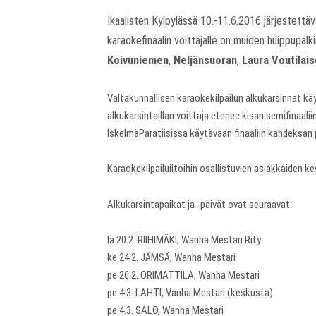
Ikaalisten Kylpylässä 10.-11.6.2016 järjestettäv
karaokefinaalin voittajalle on muiden huippupal
Koivuniemen
,
Neljänsuoran
,
Laura Voutilai
Valtakunnallisen karaokekilpailun alkukarsinnat kä
alkukarsintaillan voittaja etenee kisan semifinaalii
IskelmäParatiisissa käytävään finaaliin kahdeksan p
Karaokekilpailuiltoihin osallistuvien asiakkaiden k
Alkukarsintapaikat ja -päivät ovat seuraavat:
la 20.2. RIIHIMÄKI, Wanha Mestari Rity
ke 24.2. JÄMSÄ, Wanha Mestari
pe 26.2. ORIMATTILA, Wanha Mestari
pe 4.3. LAHTI, Vanha Mestari (keskusta)
pe 4.3. SALO, Wanha Mestari