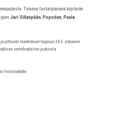
paremmuudesta. Toisena festaripäivänä käytävän
tyjien
Jari Sillanpään
,
Popedan
,
Paula
 ja jatkuvat maaliskuun loppuun 24.3. Jokaisen
 valitsee semifinalistien joukosta
-festivaaleille.