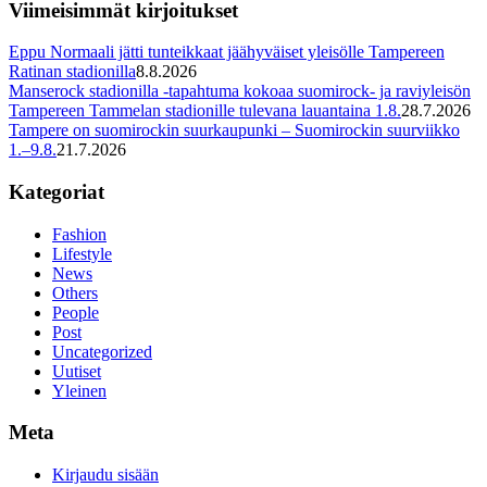
Viimeisimmät kirjoitukset
Eppu Normaali jätti tunteikkaat jäähyväiset yleisölle Tampereen
Ratinan stadionilla
8.8.2026
Manserock stadionilla -tapahtuma kokoaa suomirock- ja raviyleisön
Tampereen Tammelan stadionille tulevana lauantaina 1.8.
28.7.2026
Tampere on suomirockin suurkaupunki – Suomirockin suurviikko
1.–9.8.
21.7.2026
Kategoriat
Fashion
Lifestyle
News
Others
People
Post
Uncategorized
Uutiset
Yleinen
Meta
Kirjaudu sisään