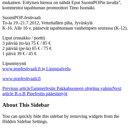
mukainen. Erityisen hienoa on nähdä Eput SuomiPOPin lavalla”,
kommentoi tapahtuman promoottori Timo Isomäki.
SuomiPOP-festivaali
To-la 19.-21.7.2012, Veturitallien piha, Jyväskylä
K-16. Alle 16 v. pääsevät tapahtumaan vanhempien seurassa (K-12).
Liput (ennakko / portti)
3 päivää (to-la) 75 € / 85 €
2 päivää (pe-la) 65 € / 75 €
1 päivä 39 € / 45 €
Lipunmyynti
www.popfestivaali.fi
ja
Lippupalvelu
www.popfestivaali.fi
Previous article
Tammerfestin Pakkahuoneen ohjelma valmis
Next
article
B.o.B Pipefestin pääesiintyjä
About This Sidebar
You can quickly hide this sidebar by removing widgets from the
Hidden Sidebar Settings.