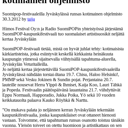
kotimainen ohjelmisto
Suomipop-festivaaleilla Jyväskylässä runsas kotimainen ohjelmisto
30.3.2012
by
taija
Himos Festival Oy:n ja Radio SuomiPOPin yhteistyössä järjestämä
SuomiPOP-kaupunkifestivaali tuo suomalaiset artistisuosikit neljättä
kertaa Jyväskylään
SuomiPOP-festivaali tietää, mistä on hyvät juhlat tehty: kotimaisista
kärkiartisteista, jotka esiintyvät keskellä kirkkainta heinäkuuta
kaupungin ytimessä sijaitsevalla viihtyisällä tapahtuma-alueella,
Jyväskylän Veturitalleilla.
Jo neljättä kertaa järjestettävillä SuomiPOP-kaupunkifestivaaleilla
Jyväskylässä nähdään torstai-iltana 19.7. Chisu, Haloo Helsinki!,
PMMP sekä Vesku Jokinen & Sundin pojat. Perjantaina 20.7.
lauteille nousevat Herra Ylppö & Ihmiset, Kaija Koo, Lauri Tähkä
ja Popeda. Festivaalin päätöspäivänä lauantaina 21.7. viihdyttävät
Eppu Normaali, Happoradio, Jukka Poika, Yö sekä 10 vuoden
keikkatauolta palaava Kauko Röyhkä & Narttu.
”On mukava palata jo neljännen kerran Jyväskylään tekemään
kaupunkifestivaalia, jonka kaupunkilaiset ovat ottaneet hienosti
vastaan. Toivomme, että tapahtuman runsas osanotto toistuu tänäkin
vuonna. Yleisön toiveet on otettu huomioon ja artistikattaus on sen