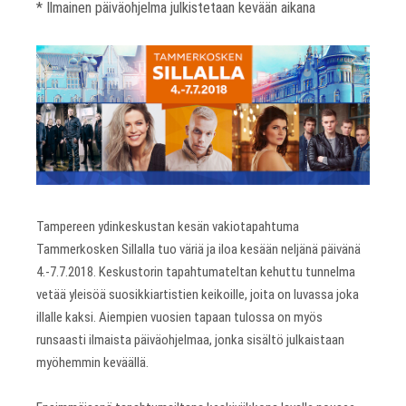
* Ilmainen päiväohjelma julkistetaan kevään aikana
Tampereen ydinkeskustan kesän vakiotapahtuma
Tammerkosken Sillalla tuo väriä ja iloa kesään neljänä päivänä
4.-7.7.2018. Keskustorin tapahtumateltan kehuttu tunnelma
vetää yleisöä suosikkiartistien keikoille, joita on luvassa joka
illalle kaksi. Aiempien vuosien tapaan tulossa on myös
runsaasti ilmaista päiväohjelmaa, jonka sisältö julkaistaan
myöhemmin keväällä.