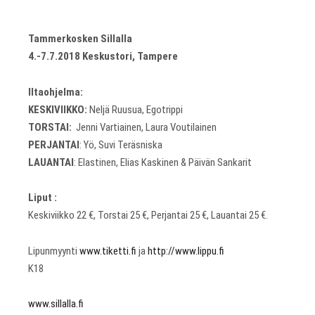
Tammerkosken Sillalla
4.-7.7.2018 Keskustori, Tampere
Iltaohjelma:
KESKIVIIKKO:
Neljä Ruusua, Egotrippi
TORSTAI:
Jenni Vartiainen, Laura Voutilainen
PERJANTAI
: Yö, Suvi Teräsniska
LAUANTAI
: Elastinen, Elias Kaskinen & Päivän Sankarit
Liput :
Keskiviikko 22 €, Torstai 25 €, Perjantai 25 €, Lauantai 25 €.
Lipunmyynti
www.tiketti.fi
ja
http://www.lippu.fi
K18
www.sillalla.fi