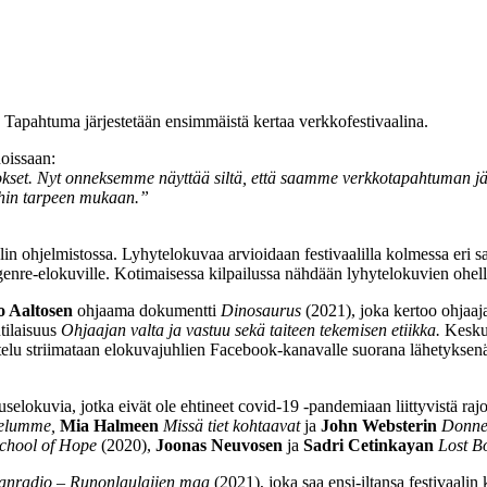
 Tapahtuma järjestetään ensimmäistä kertaa verkkofestivaalina.
noissaan:
okset. Nyt onneksemme näyttää siltä, että saamme verkkotapahtuman j
iihin tarpeen mukaan.”
lin ohjelmistossa. Lyhytelokuvaa arvioidaan festivaalilla kolmessa eri s
 genre-elokuville. Kotimaisessa kilpailussa nähdään lyhytelokuvien ohel
o Aaltosen
ohjaama dokumentti
Dinosaurus
(2021), joka kertoo ohjaa
tilaisuus
Ohjaajan valta ja vastuu sekä taiteen tekemisen etiikka.
Keskus
elu striimataan elokuvajuhlien Facebook-kanavalle suorana lähetyksenä 
lokuvia, jotka eivät ole ehtineet covid-19 -pandemiaan liittyvistä rajo
telumme,
Mia Halmeen
Missä tiet kohtaavat
ja
John Websterin
Donner
chool of Hope
(2020),
Joonas Neuvosen
ja
Sadri Cetinkayan
Lost B
anradio – Runonlaulajien maa
(2021), joka saa ensi-iltansa festivaalin