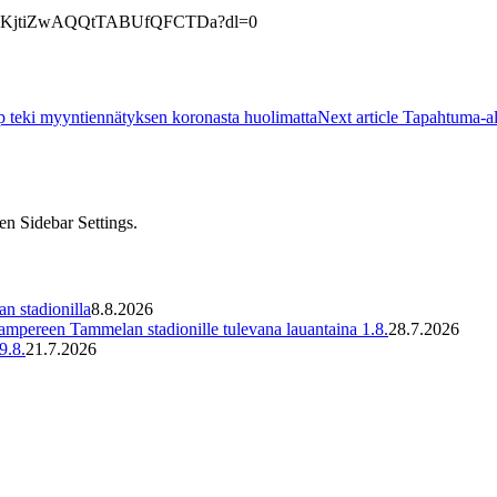
AADgKjtiZwAQQtTABUfQFCTDa?dl=0
 teki myyntiennätyksen koronasta huolimatta
Next article
Tapahtuma-ala
en Sidebar Settings.
an stadionilla
8.8.2026
ampereen Tammelan stadionille tulevana lauantaina 1.8.
28.7.2026
9.8.
21.7.2026