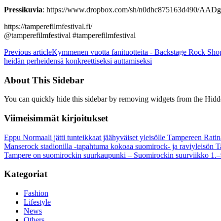
Pressikuvia
: https://www.dropbox.com/sh/n0dhc875163d490/
https://tamperefilmfestival.fi/
@tamperefilmfestival #tamperefilmfestival
Previous article
Kymmenen vuotta fanituotteita - Backstage Rock Shop
heidän perheidensä konkreettiseksi auttamiseksi
About This Sidebar
You can quickly hide this sidebar by removing widgets from the Hidd
Viimeisimmät kirjoitukset
Eppu Normaali jätti tunteikkaat jäähyväiset yleisölle Tampereen Ratin
Manserock stadionilla -tapahtuma kokoaa suomirock- ja raviyleisön T
Tampere on suomirockin suurkaupunki – Suomirockin suurviikko 1.–
Kategoriat
Fashion
Lifestyle
News
Others