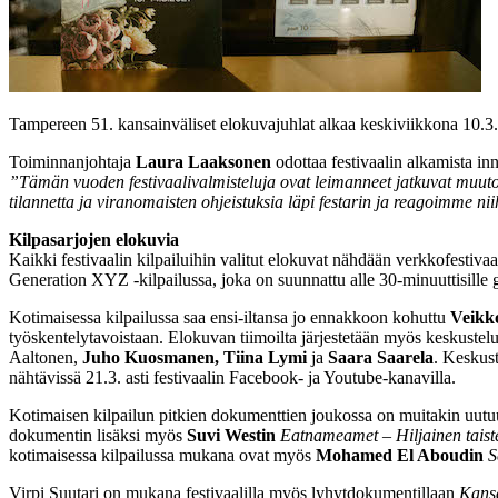
Tampereen 51. kansainväliset elokuvajuhlat alkaa keskiviikkona 10.3.
Toiminnanjohtaja
Laura Laaksonen
odottaa festivaalin alkamista in
”Tämän vuoden festivaalivalmisteluja ovat leimanneet jatkuvat muut
tilannetta ja viranomaisten ohjeistuksia läpi festarin ja reagoimme n
Kilpasarjojen elokuvia
Kaikki festivaalin kilpailuihin valitut elokuvat nähdään verkkofestivaa
Generation XYZ -kilpailussa, joka on suunnattu alle 30-minuuttisille
Kotimaisessa kilpailussa saa ensi-iltansa jo ennakkoon kohuttu
Veikk
työskentelytavoistaan. Elokuvan tiimoilta järjestetään myös keskustelu
Aaltonen,
Juho Kuosmanen, Tiina Lymi
ja
Saara Saarela
. Keskust
nähtävissä 21.3. asti festivaalin Facebook- ja Youtube-kanavilla.
Kotimaisen kilpailun pitkien dokumenttien joukossa on muitakin uutuuse
dokumentin lisäksi myös
Suvi Westin
Eatnameamet
– Hiljainen tais
kotimaisessa kilpailussa mukana ovat myös
Mohamed El Aboudin
S
Virpi Suutari on mukana festivaalilla myös lyhytdokumentillaan
Kans