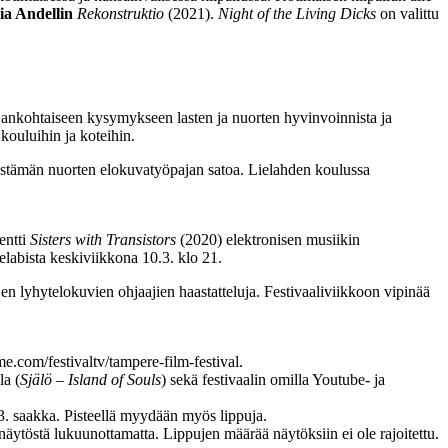
ia Andellin
Rekonstruktio
(2021).
Night of the Living Dicks
on valittu
jankohtaiseen kysymykseen lasten ja nuorten hyvinvoinnista ja
 kouluihin ja koteihin.
tämän nuorten elokuvatyöpajan satoa. Lielahden koulussa
ntti
Sisters with Transistors
(2020) elektronisen musiikin
elabista keskiviikkona 10.3. klo 21.
jen lyhytelokuvien ohjaajien haastatteluja. Festivaaliviikkoon vipinää
e.com/festivaltv/tampere-film-festival.
la (
Själö – Island of Souls
) sekä festivaalin omilla Youtube- ja
3. saakka. Pisteellä myydään myös lippuja.
snäytöstä lukuunottamatta. Lippujen määrää näytöksiin ei ole rajoitettu.