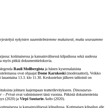
ärjestettyä nykyisten suunnitelmiemme mukaisesti, mutta seuraamme
arjassa: kotimaisessa ja kansainvälisessä kilpailussa sekä uudessa
la myös pitkiä dokumenttielokuvia.
jalegenda
Rauli Mollbergista
ja hänen kyseenalaisista
telemassa ovat ohjaajat
Dome Karukoski
(moderaattori), Veikko
lauantaina 13.3. klo 11.30. Keskustelun jälkeen taltiointi on
ituksista johtuen laajempaan teatterilevitykseen.
Dinosaurus
-
 – Privat
ovat valmistuneet tänä vuonna. Pitkistä dokumenteista
oys
(2020) ja
Virpi Suutarin
Aalto
(2020).
 kotimaisessa ja kansainvälisessä kilpailussa. Kotimaisen kilpailun alle