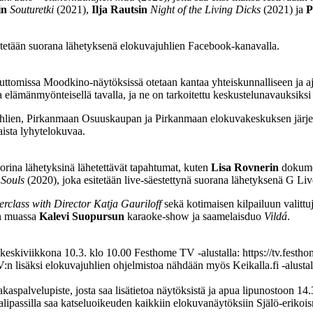
in
Souturetki
(2021),
Ilja Rautsin
Night of the Living Dicks
(2021) ja
P
hetetään suorana lähetyksenä elokuvajuhlien Facebook-kanavalla.
ttomissa Moodkino-näytöksissä otetaan kantaa yhteiskunnalliseen ja a
 elämänmyönteisellä tavalla, ja ne on tarkoitettu keskustelunavauksiksi
ien, Pirkanmaan Osuuskaupan ja Pirkanmaan elokuvakeskuksen järjes
aista lyhytelokuvaa.
uorina lähetyksinä lähetettävät tapahtumat, kuten
Lisa Rovnerin
dokume
 Souls
(2020), joka esitetään live-säestettynä suorana lähetyksenä G Liv
rclass with Director Katja Gauriloff
sekä kotimaisen kilpailuun valittu
un muassa
Kalevi Suopursun
karaoke-show ja saamelaisduo
Vildá
.
eskiviikkona 10.3. klo 10.00 Festhome TV -alustalla: https://tv.festhom
:n lisäksi elokuvajuhlien ohjelmistoa nähdään myös Keikalla.fi -alustal
alvelupiste, josta saa lisätietoa näytöksistä ja apua lipunostoon 14.
aalipassilla saa katseluoikeuden kaikkiin elokuvanäytöksiin Själö-erikoi