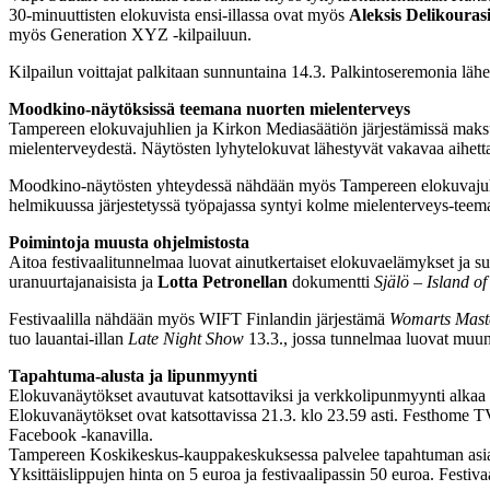
30-minuuttisten elokuvista ensi-illassa ovat myös
Aleksis Delikouras
myös Generation XYZ -kilpailuun.
Kilpailun voittajat palkitaan sunnuntaina 14.3. Palkintoseremonia lä
Moodkino-näytöksissä teemana nuorten mielenterveys
Tampereen elokuvajuhlien ja Kirkon Mediasäätiön järjestämissä maksu
mielenterveydestä. Näytösten lyhytelokuvat lähestyvät vakavaa aihetta
Moodkino-näytösten yhteydessä nähdään myös Tampereen elokuvajuhl
helmikuussa järjestetyssä työpajassa syntyi kolme mielenterveys-teem
Poimintoja muusta ohjelmistosta
Aitoa festivaalitunnelmaa luovat ainutkertaiset elokuvaelämykset ja s
uranuurtajanaisista ja
Lotta Petronellan
dokumentti
Själö – Island of
Festivaalilla nähdään myös WIFT Finlandin järjestämä
Womarts Maste
tuo lauantai-illan
Late Night Show
13.3., jossa tunnelmaa luovat mu
Tapahtuma-alusta ja lipunmyynti
Elokuvanäytökset avautuvat katsottaviksi ja verkkolipunmyynti alkaa k
Elokuvanäytökset ovat katsottavissa 21.3. klo 23.59 asti. Festhome TV
Facebook -kanavilla.
Tampereen Koskikeskus-kauppakeskuksessa palvelee tapahtuman asiakasp
Yksittäislippujen hinta on 5 euroa ja festivaalipassin 50 euroa. Festiv