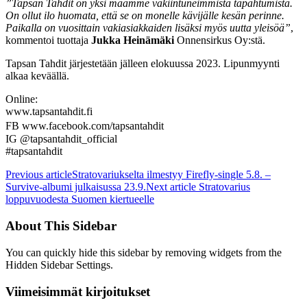
”Tapsan Tahdit on yksi maamme vakiintuneimmista tapahtumista.
On ollut ilo huomata, että se on monelle kävijälle kesän perinne.
Paikalla on vuosittain vakiasiakkaiden lisäksi myös uutta yleisöä”
,
kommentoi tuottaja
Jukka Heinämäki
Onnensirkus Oy:stä.
Tapsan Tahdit järjestetään jälleen elokuussa 2023. Lipunmyynti
alkaa keväällä.
Online:
www.tapsantahdit.fi
FB www.facebook.com/tapsantahdit
IG @tapsantahdit_official
#tapsantahdit
Previous article
Stratovariukselta ilmestyy Firefly-single 5.8. –
Survive-albumi julkaisussa 23.9.
Next article
Stratovarius
loppuvuodesta Suomen kiertueelle
About This Sidebar
You can quickly hide this sidebar by removing widgets from the
Hidden Sidebar Settings.
Viimeisimmät kirjoitukset