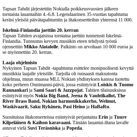
Tapsan Tahdit järjestettiin Nokialla poikkeusvuosien jälkeen
torstaista lauantaihin 4.-6.8. Legendaarinen 35-vuotias tapahtuma
keräsi yleisöä päivätapahtumiin ja iltakonsertteihin yhteensä 11 000.
Iskelmä-Finlandia jaettiin 20. kerran
Tapsan Tahtien avajaisissa torstaina jaettiin tunnetusti Iskelmä-
Finlandia. Tunnustus kevyen musiikin eteen tehdystä työstä
ojennettiin
Mikko Alatalolle
. Palkinto on arvoltaan 10 000 euroa ja
se myönnettiin 20. kerran.
Laaja ohjelmisto
Nykyinen Tapsan Tahdit -tapahtuma esittelee monipuolisesti kevyttä
musiikkia laajalle yleisölle. Tarjolla oli runsaasti maksutonta
ohjelmaa, muun muassa MLL Nokian yhdistyksen kanssa tuotettu
koko perheen Onnimanni-päivä, jossa esiintyivät
Loiskis & Tuomo
Rannankari
ja
Sami Saari & Jazzpojat
. Tahtien tilaisuuksissa
esiintyivät myös
Nokia Big Band, Jeena & Vauhtikallot, The
River Brass Band, Nokian harmonikkakerho, Welmut,
Waskivaarit, Saku Ryhänen, Pasi Heino
ja
HaBaRu
.
Suosituissa iltakonserteissa esiintyivät perjantaina
Erin
ja
Tuure
Kilpeläinen & Kaihon karavaani.
Tänään lauantai-iltana lavalle
astuvat vielä
Suvi Teräsniska
ja
Popeda
.