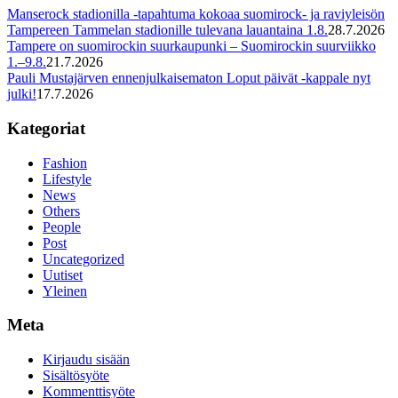
Manserock stadionilla -tapahtuma kokoaa suomirock- ja raviyleisön
Tampereen Tammelan stadionille tulevana lauantaina 1.8.
28.7.2026
Tampere on suomirockin suurkaupunki – Suomirockin suurviikko
1.–9.8.
21.7.2026
Pauli Mustajärven ennenjulkaisematon Loput päivät -kappale nyt
julki!
17.7.2026
Kategoriat
Fashion
Lifestyle
News
Others
People
Post
Uncategorized
Uutiset
Yleinen
Meta
Kirjaudu sisään
Sisältösyöte
Kommenttisyöte