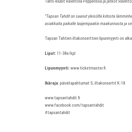
Tahti-klubit Ravintola Pepperissä ja jatkot Ravint
”Tapsan Tahdit on saanut yleisöltä kiitosta lämminhen
asiakkaita paikalle laajempaakin maakunnasta ja sen
Tapsan Tahtien iltakonserttien lipunmyynti on al
Liput:
11-38e/kpl
Lipunmyynti:
www.ticketmaster.fi
Ikäraja
: päivätapahtumat S, iltakonsertit K-18
www.tapsantahdit.fi
www.facebook.com/tapsantahdit
#tapsantahdit