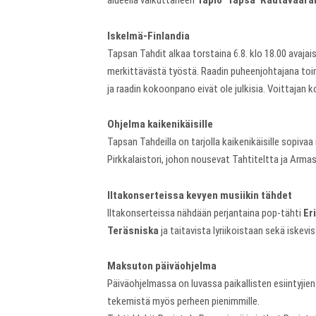
alueella vaikuttaneen
Tapio ’Tapsa’ Rautavaara
Iskelmä-Finlandia
Tapsan Tahdit alkaa torstaina 6.8. klo 18.00 avajai
merkittävästä työstä. Raadin puheenjohtajana toi
ja raadin kokoonpano eivät ole julkisia. Voittaja
Ohjelma kaikenikäisille
Tapsan Tahdeilla on tarjolla kaikenikäisille sopiv
Pirkkalaistori, johon nousevat Tahtiteltta ja Arma
Iltakonserteissa kevyen musiikin tähdet
Iltakonserteissa nähdään perjantaina pop-tähti
Er
Teräsniska
ja taitavista lyriikoistaan sekä iskev
Maksuton päiväohjelma
Päiväohjelmassa on luvassa paikallisten esiintyji
tekemistä myös perheen pienimmille.