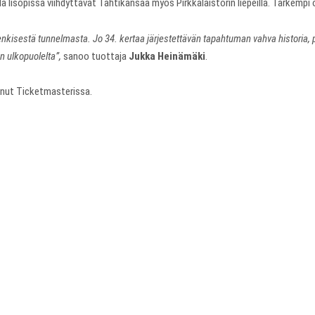
ola Iisopissa viihdyttävät Tahtikansaa myös Pirkkalaistorin liepeillä. Tarkemp
kisestä tunnelmasta. Jo 34. kertaa järjestettävän tapahtuman vahva historia, peri
 ulkopuolelta”,
sanoo tuottaja
Jukka Heinämäki
.
kanut Ticketmasterissa.