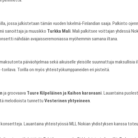
n
perinnettä.
silla, jossa julkistetaan tämän vuoden Iskelmä-Finlandian saaja. Palkinto oje
mii sanoittaja ja muusikko
Turkka Mali
. Mali palkitsee voittajan yhdessä N
n konsertti nähdään avajaisseremoniassa myöhemmin samana iltana.
aa maksutonta päiväohjelmaa sekä aikuiselle yleisölle suunnattuja maksullisi
s-torilava. Torilla on myös yhteistyökumppaneiden eri pisteitä.
in
ja groovaava
Tuure Kilpeläinen ja Kaihon karavaani
. Lauantaina puolest
istä melodioista tunnettu
Vesterinen yhtyeineen
.
en konsertteja. Lauantaina yhteistyössä MLL Nokian yhdistyksen kanssa toteu