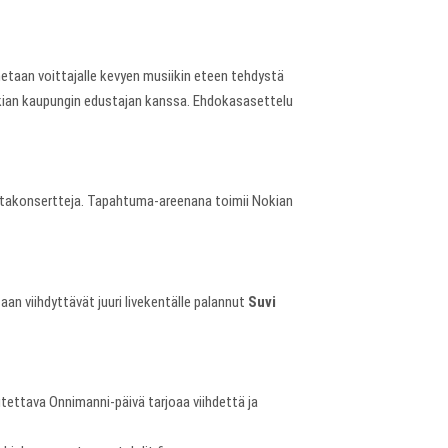
nnetaan voittajalle kevyen musiikin eteen tehdystä
okian kaupungin edustajan kanssa. Ehdokasasettelu
a iltakonsertteja. Tapahtuma-areenana toimii Nokian
aan viihdyttävät juuri livekentälle palannut
Suvi
tettava Onnimanni-päivä tarjoaa viihdettä ja