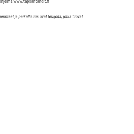
i ohjelma www.tapsantahdit.fi
nteet ja paikallisuus ovat tekijöitä, jotka tuovat